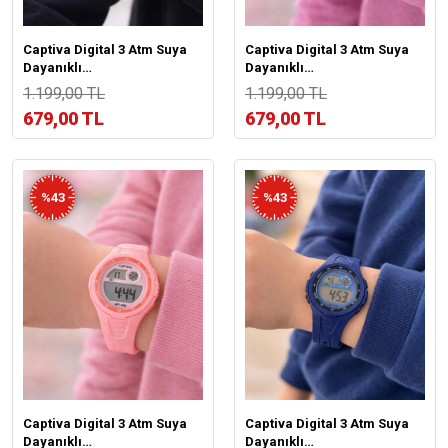
Captiva Digital 3 Atm Suya
Captiva Digital 3 Atm Suya
Dayanıklı
Dayanıklı
Işık+Alarm+Kronometre+Takvimli
Işık+Alarm+Kronometre+Takvim
1.199,00 TL
1.199,00 TL
Çoçuk Kol Saati CP.ML.002S1
Çoçuk Kol Saati CP.ML.001S4
679,00 TL
679,00 TL
%43
%43
Captiva Digital 3 Atm Suya
Captiva Digital 3 Atm Suya
Dayanıklı
Dayanıklı