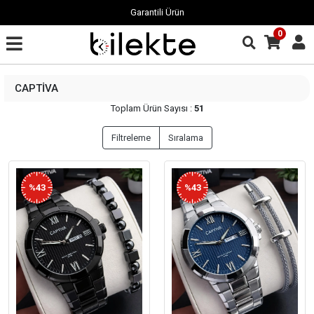
Garantili Ürün
0
CAPTİVA
Toplam Ürün Sayısı :
51
Filtreleme
Sıralama
%43
%43