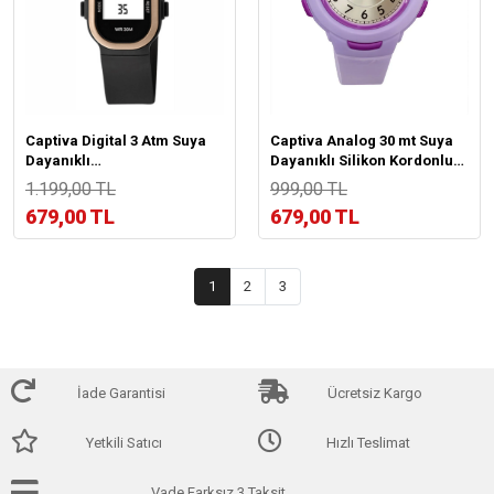
Captiva Digital 3 Atm Suya
Captiva Analog 30 mt Suya
Dayanıklı
Dayanıklı Silikon Kordonlu
Işık+Alarm+Kronometre+Takvimli
Çoçuk Kol Saati Yeni Moda
1.199,00 TL
999,00 TL
Çoçuk Kol Saati
Şık Tararım YN001
679,00 TL
679,00 TL
CP.YN.26.M02
1
2
3
İade Garantisi
Ücretsiz Kargo
Yetkili Satıcı
Hızlı Teslimat
Vade Farksız 3 Taksit