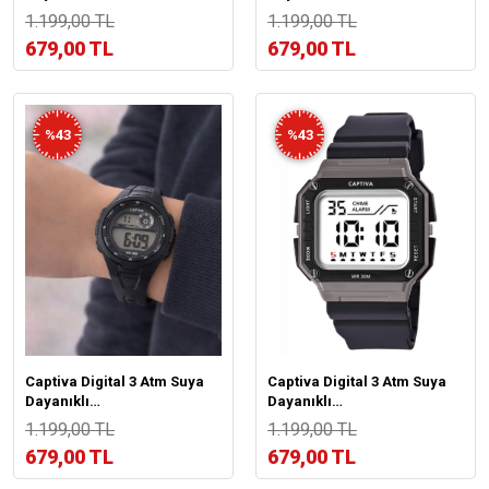
Işık+Alarm+Kronometre+Takvimli
Işık+Alarm+Kronometre+Takvim
1.199,00 TL
1.199,00 TL
Çoçuk Kol Saati CP.ML.001S3
Çoçuk Kol Saati CP.ML.001S2
679,00 TL
679,00 TL
%43
%43
Captiva Digital 3 Atm Suya
Captiva Digital 3 Atm Suya
Dayanıklı
Dayanıklı
Işık+Alarm+Kronometre+Takvimli
Işık+Alarm+Kronometre+Takvim
1.199,00 TL
1.199,00 TL
Çoçuk Kol Saati CP.ML.001S1
Çoçuk Kol Saati CP.YN.26.M2
679,00 TL
679,00 TL