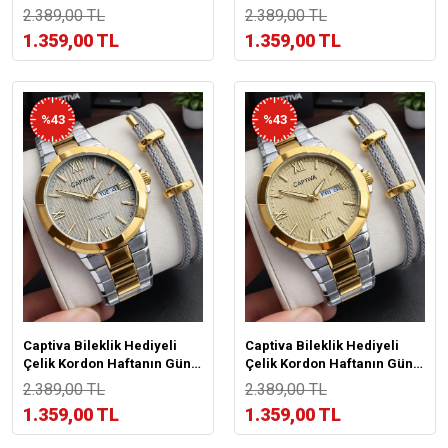
Ve Takvimli Kadran Erkek
Ve Takvimli Kadran Erkek
2.389,00 TL
2.389,00 TL
Kol Saati CT.M.001.M6
Kol Saati CT.M.001.M5
1.359,00 TL
1.359,00 TL
%43
%43
Captiva Bileklik Hediyeli
Captiva Bileklik Hediyeli
Çelik Kordon Haftanın Günü
Çelik Kordon Haftanın Günü
Ve Takvimli Kadran Erkek
Ve Takvimli Kadran Erkek
2.389,00 TL
2.389,00 TL
Kol Saati CT.M.001.M4
Kol Saati CT.M.001.M3
1.359,00 TL
1.359,00 TL