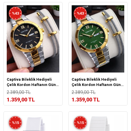
%43
%43
Captiva Bileklik Hediyeli
Captiva Bileklik Hediyeli
Çelik Kordon Haftanın Günü
Çelik Kordon Haftanın Günü
Ve Takvimli Kadran Erkek
Ve Takvimli Kadran Erkek
2.389,00 TL
2.389,00 TL
Kol Saati CT.M.001.M2
Kol Saati CT.M.001.M1
1.359,00 TL
1.359,00 TL
%15
%15