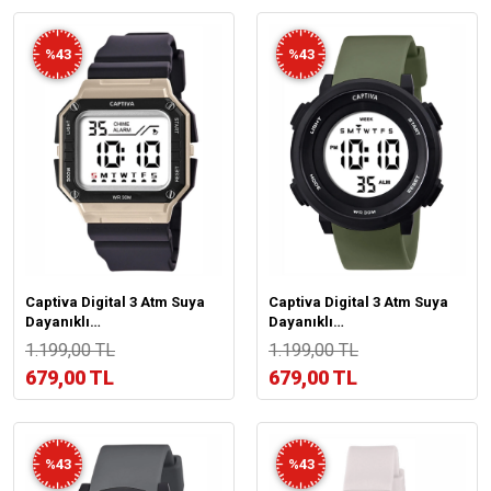
%43
%43
Captiva Digital 3 Atm Suya
Captiva Digital 3 Atm Suya
Dayanıklı
Dayanıklı
Işık+Alarm+Kronometre+Takvimli
Işık+Alarm+Kronometre+Takvim
1.199,00 TL
1.199,00 TL
Çoçuk Kol Saati CP.YN.26.M1
Çoçuk Kol Saati CP.YN001M3
679,00 TL
679,00 TL
%43
%43