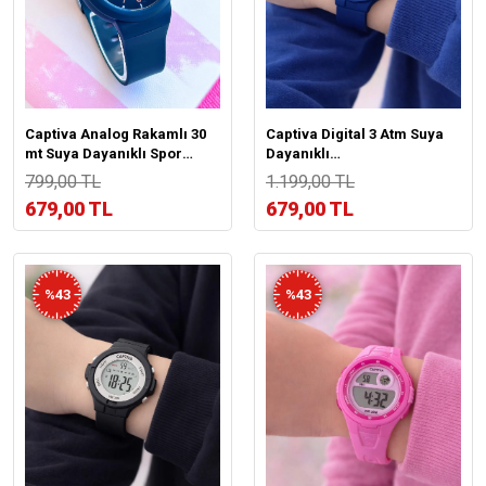
Captiva Analog Rakamlı 30
Captiva Digital 3 Atm Suya
mt Suya Dayanıklı Spor
Dayanıklı
Çoçuk Kol Saati
Işık+Alarm+Kronometre+Takvim
799,00 TL
1.199,00 TL
Çoçuk Kol Saati CP.ML.002S2
679,00 TL
679,00 TL
%43
%43