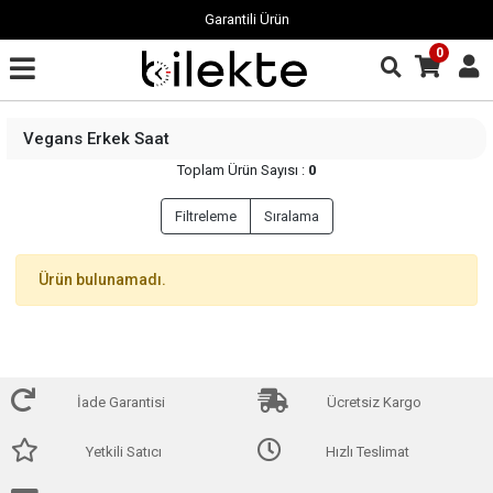
Garantili Ürün
0
Vegans Erkek Saat
Toplam Ürün Sayısı :
0
Filtreleme
Sıralama
Ürün bulunamadı.
İade Garantisi
Ücretsiz Kargo
Yetkili Satıcı
Hızlı Teslimat