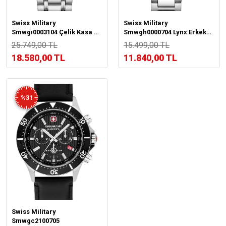
Swiss Military
Swiss Military
Smwgı0003104 Çelik Kasa &
Smwgh0000704 Lynx Erkek
Kordon Kararma Renk Atma
Kol Saati
25.749,00 TL
15.499,00 TL
Yapmaz Erkek Kol Saati
18.580,00 TL
11.840,00 TL
%31
Swiss Military
Smwgc2100705