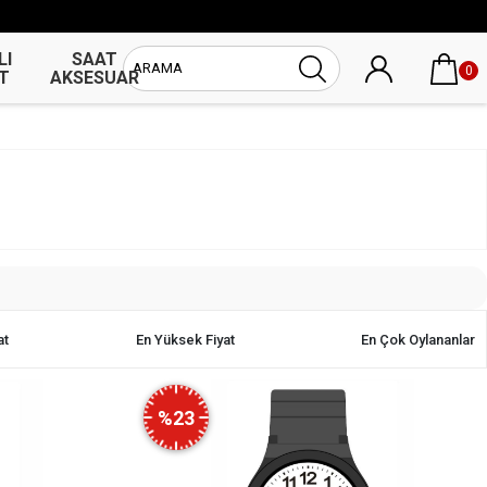
LI
SAAT
UNİSEX
0
T
AKSESUAR
SAAT
at
En Yüksek Fiyat
En Çok Oylananlar
%23