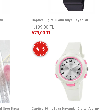
lı
Captiva Digital 3 Atm Suya Dayanıklı
Çoçuk Kol Saati
Işık+Alarm+Kronometre+Takvimli Çoçuk Kol Saati
1.199,00 TL
CP.YN.25.06
679,00 TL
%15
tal Spor Kasa
Captiva 30 mt Suya Dayanıklı Digital Alarm-