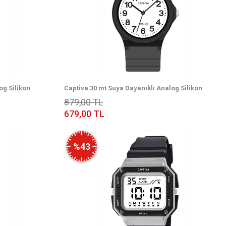
og Silikon
Captiva 30 mt Suya Dayanıklı Analog Silikon
5.28
Kordonlu Çoçuk Kol Saati CP.YN.25.19
879,00 TL
679,00 TL
%43