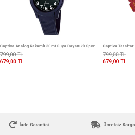
Captiva Analog Rakamlı 30 mt Suya Dayanıklı Spor
Captiva Taraftar 
Çoçuk Kol Saati
Takvim-Kronomet
799,00 TL
799,00 TL
Saat
679,00 TL
679,00 TL
İade Garantisi
Ücretsiz Kargo