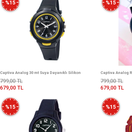
%15
%15
Captiva Analog 30 mt Suya Dayanıklı Silikon
Captiva Analog R
Kordonlu Çoçuk Kol Saati Yeni Moda Şık Tararım
Çoçuk Kol Saati
799,00 TL
799,00 TL
679,00 TL
679,00 TL
%15
%15