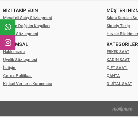
BİZİ TAKİP EDİN
MÜŞTERİ HİZ
Mesafeli Satış Sözleşmesi
Sıkça Sorulan So
İade Ve Değişim Koşulları
Sipariş Takip
Gizlilik Sözleşmesi
Havale Bildirimler
KURUMSAL
KATEGORİLER
Hakkımızda
ERKEK SAAT
Üyelik Sözleşmesi
KADIN SAAT
İletişim
ÇİFT SAATİ
Çerez Politikası
ÇANTA
Kişisel Verilerin Korunması
DİJİTAL SAAT