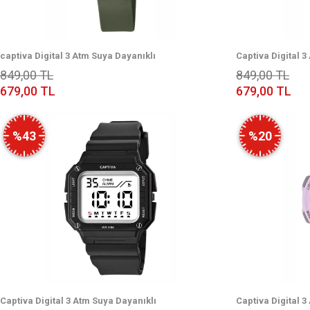
captiva Digital 3 Atm Suya Dayanıklı
Captiva Digital 3
Işık+Alarm+Kronometre+Takvimli Çoçuk Kol Saati
Işık+Alarm+Kron
849,00 TL
849,00 TL
CP.YN.25.09
CP.YN.25.08
679,00 TL
679,00 TL
%43
%20
Captiva Digital 3 Atm Suya Dayanıklı
Captiva Digital 3