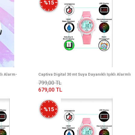
%15
klı Alarm-
Captiva Digital 30 mt Suya Dayanıklı Işıklı Alarmlı
 Spor Çoçuk Kol
Kronometreli Takvimli Silikon Kordonlu Çoçuk Kol
799,00 TL
Saati
679,00 TL
%15