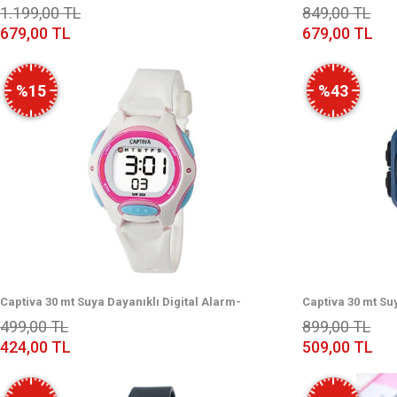
Işık+Alarm+Kronometre+Takvimli Çoçuk Kol Saati
Işık+Alarm+Kron
1.199,00 TL
849,00 TL
CP.YN.25.05
CP.YN.25.03
679,00 TL
679,00 TL
%15
%43
Captiva 30 mt Suya Dayanıklı Digital Alarm-
Captiva 30 mt Su
Kronometre-Led Işık Spor Kasa Çoçuk Kol Saati
Kronometre-Led I
499,00 TL
899,00 TL
CPT.X058
CPT.X045
424,00 TL
509,00 TL