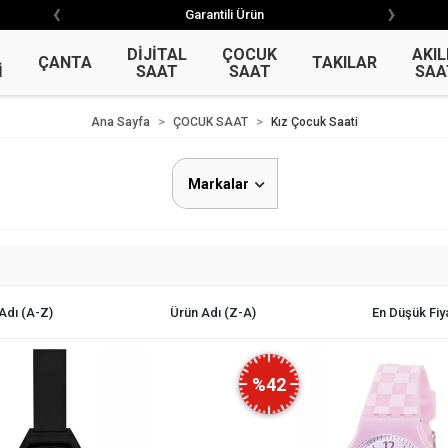
‹
›
‹
›
Garantili Ürün
Garantili Ürün
DİJİTAL
ÇOCUK
AKIL
ÇANTA
TAKILAR
İ
SAAT
SAAT
SAA
Ana Sayfa
ÇOCUK SAAT
Kız Çocuk Saati
Markalar
Adı (A-Z)
Ürün Adı (Z-A)
En Düşük Fiy
%42