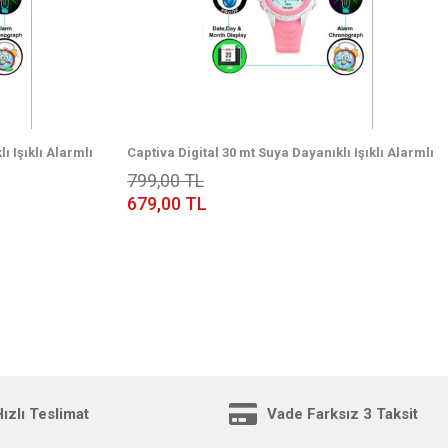
ı Işıklı Alarmlı
Captiva Digital 30 mt Suya Dayanıklı Işıklı Alarmlı
rdonlu Çoçuk Kol
Kronometreli Takvimli Silikon Kordonlu Çoçuk Kol
799,00 TL
Saati
679,00 TL
ızlı Teslimat
Vade Farksız 3 Taksit