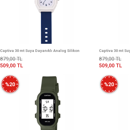
Captiva 30 mt Suya Dayanıklı Analog Silikon
Captiva 30 mt Su
Kordonlu Çoçuk Kol Saati CP.YN.25.32
Kordonlu Çoçuk K
879,00 TL
879,00 TL
509,00 TL
509,00 TL
%20
%20