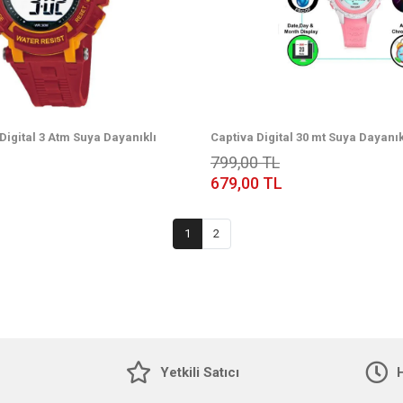
Digital 3 Atm Suya Dayanıklı
Captiva Digital 30 mt Suya Dayanıkl
re Alarm Silikon Kordonlu Kol
Kronometreli Takvimli Silikon Ko
799,00 TL
Saati
679,00 TL
1
2
Yetkili Satıcı
H