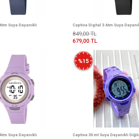
 Atm Suya Dayanıklı
Captiva Digital 3 Atm Suya Dayanık
ometre+Takvimli Çoçuk Kol Saati
Işık+Alarm+Kronometre+Takvimli 
849,00 TL
CP.YN.25.07
679,00 TL
%15
 Atm Suya Dayanıklı
Captiva 30 mt Suya Dayanıklı Diği