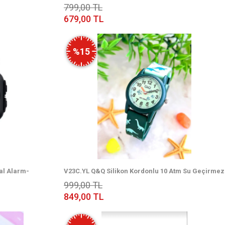
l Saati
Kronometre-Led Işık Spor Kasa Çoçuk Kol Saati
799,00 TL
CPT.X059
679,00 TL
%15
tal Alarm-
V23C.YL Q&Q Silikon Kordonlu 10 Atm Su Geçirmez
çuk Kol Saati
Unisex Çocuk Kol Saati
999,00 TL
849,00 TL