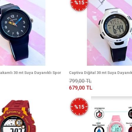
%15
akamlı 30 mt Suya Dayanıklı Spor
Captiva Diğital 30 mt Suya Dayanı
Kronometre-Takvim-aydınlatmalı
799,00 TL
Saati
679,00 TL
%15