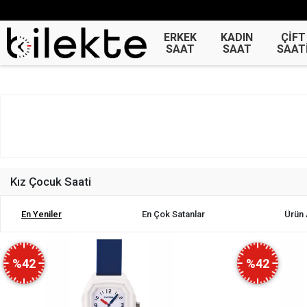
ERKEK
KADIN
ÇİFT
SAAT
SAAT
SAAT
Kız Çocuk Saati
En Yeniler
En Çok Satanlar
Ürün 
%42
%42