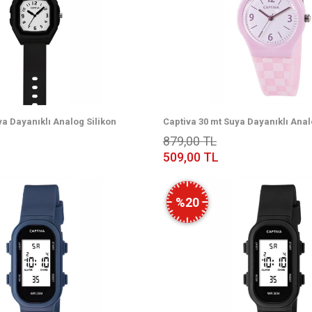
ya Dayanıklı Analog Silikon
Captiva 30 mt Suya Dayanıklı Anal
ol Saati CP.YN.25.30
Kordonlu Çoçuk Kol Saati CP.YN.2
879,00 TL
509,00 TL
%20