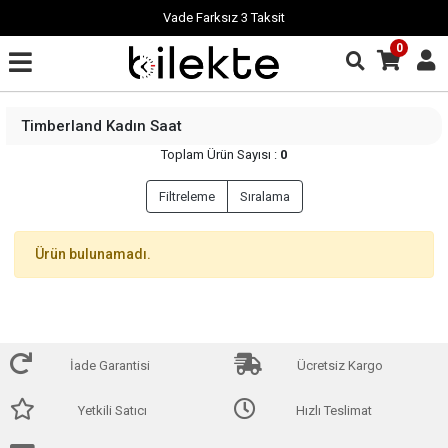
Vade Farksız 3 Taksit
0
Timberland Kadın Saat
Toplam Ürün Sayısı :
0
Filtreleme
Sıralama
Ürün bulunamadı.
İade Garantisi
Ücretsiz Kargo
Yetkili Satıcı
Hızlı Teslimat