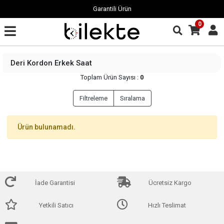
Garantili Ürün
0
Deri Kordon Erkek Saat
Toplam Ürün Sayısı :
0
Filtreleme
Sıralama
Ürün bulunamadı.
İade Garantisi
Ücretsiz Kargo
Yetkili Satıcı
Hızlı Teslimat