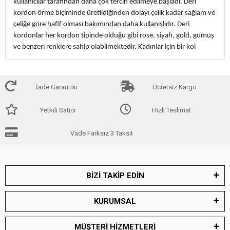
kullanıcılar tarafından daha çok tercih edilmeye başladı. Deri
kordon örme biçiminde üretildiğinden dolayı çelik kadar sağlam ve
çeliğe göre hafif olması bakımından daha kullanışlıdır. Deri
kordonlar her kordon tipinde olduğu gibi rose, siyah, gold, gümüş
ve benzeri renklere sahip olabilmektedir. Kadınlar için bir kol
saatinin hissettirdiği duygular ve yaşattığı hisler karşı cinslerine
göre daha fazla yaşanır.
İade Garantisi
Ücretsiz Kargo
Kol saatleri kadınlar için her zaman başka bir anlam taşımıştır. Bu
yüzden kadınlar saat seçiminde hangi modeli seçtiklerine ve
Yetkili Satıcı
Hızlı Teslimat
dışarıya yansıttıkları imaja son derece dikkat ederler. Deri kordonlu
saatler kullanıcıların beklentilerini karşılayabilecek derecede şık ve
Vade Farksız 3 Taksit
alımlı bir yapıya sahiptirler. Deri kordonlu saatler giyilen kıyafete
uygun kombinlendiğinde beklenen şıklığı ve çekiciliğe kullanıcısına
kazandırır. Katılacağınız bir davete giderken veya sosyal yaşamda
kullanacağınız bir saatte deri kordonu tercih edebilir ve tarzınızı
BİZİ TAKİP EDİN
yansıtabilirsiniz. Son derece şık ve her zevke uygun olarak
tasarlanan deri kordonlu kadın saatleri en çok tercih edilen
KURUMSAL
aksesuarlar arasında yerini almaya çoktan başlamıştır. Saatinizin
daha uzun ömürlü olmasını sağlamanız için deri kordonlu kadın
MÜŞTERİ HİZMETLERİ
saatinizi belirli aralıklarla temizlemeli ve bakımını yapmanız