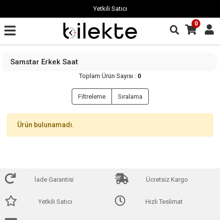
Yetkili Satıcı
0
Samstar Erkek Saat
Toplam Ürün Sayısı :
0
Filtreleme
Sıralama
Ürün bulunamadı.
İade Garantisi
Ücretsiz Kargo
Yetkili Satıcı
Hızlı Teslimat