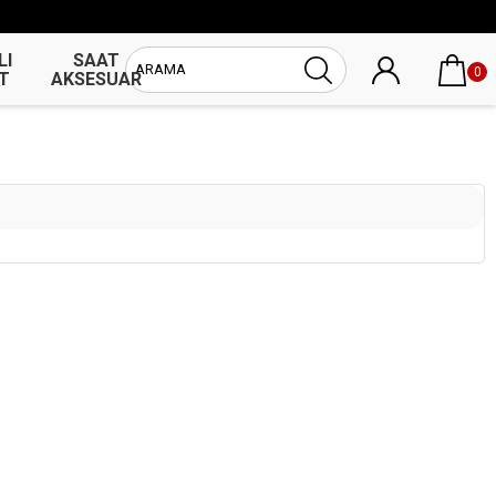
LI
SAAT
UNİSEX
0
T
AKSESUAR
SAAT