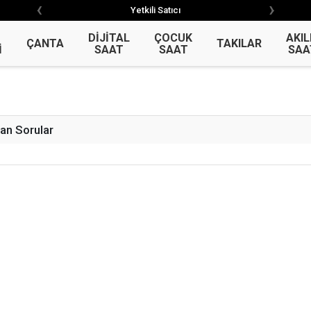
‹
›
‹
›
Yetkili Satıcı
Garantili Ürün
DİJİTAL
ÇOCUK
AKIL
ÇANTA
TAKILAR
İ
SAAT
SAAT
SAA
an Sorular