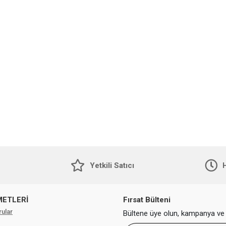
Yetkili Satıcı
H
METLERİ
Fırsat Bülteni
rular
Bültene üye olun, kampanya ve 