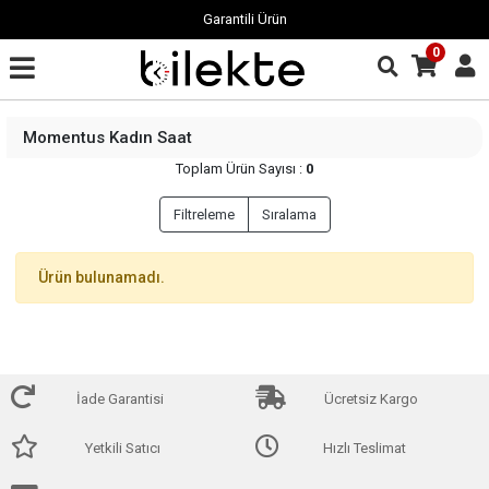
Garantili Ürün
0
Momentus Kadın Saat
Toplam Ürün Sayısı :
0
Filtreleme
Sıralama
Ürün bulunamadı.
İade Garantisi
Ücretsiz Kargo
Yetkili Satıcı
Hızlı Teslimat