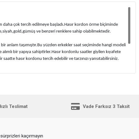
dan daha çok tercih edilmeye başladı.Hasır kordon örme biçiminde
se,siyah,gold,gümüş ve benzeri renklere sahip olabilmektedir.
aşka bir anlam taşımıştır.Bu yüzden erkekler saat seçiminde hangi modeli
 alımlı bir yapıya sahiptirler.Hasır kordonlu saatler giyilen kıyafete
saatte hasır kordonu tercih edebilir ve tarzınızı yansıtabilirsiniz.
şlamıştır.Saatinizin daha uzun ömürlü olmasını sağlamanız için hasır
saati alarak onları mutlu edebilir ve daha şık bir görünüme sahip
dayanıklılığı ve sahip olduğu estetik güzel bir seçenek olablir.Hasır
in gün geçtikçe daha çok tercih edilen bir kordon çeşidi olmaya devam
ızlı Teslimat
Vade Farksız 3 Taksit
sürprizleri kaçırmayın