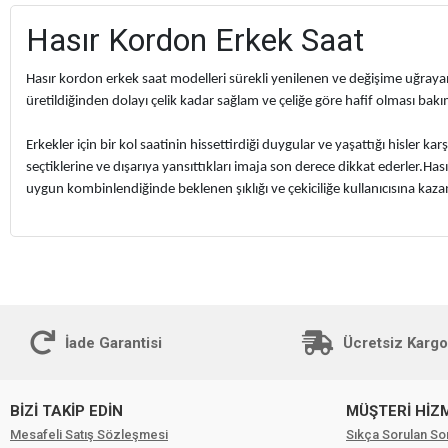
Hasır Kordon Erkek Saat
Hasır kordon erkek saat modelleri sürekli yenilenen ve değişime uğraya
üretildiğinden dolayı çelik kadar sağlam ve çeliğe göre hafif olması ba
Erkekler için bir kol saatinin hissettirdiği duygular ve yaşattığı hisler 
seçtiklerine ve dışarıya yansıttıkları imaja son derece dikkat ederler.Hası
uygun kombinlendiğinde beklenen şıklığı ve çekiciliğe kullanıcısına kazand
Son derece şık ve her zevke uygun olarak tasarlanan hasır kordonlu erke
kordonlu erkek saatinizi belirli aralıklarla temizlemeli ve bakımını yap
olmalarını sağlayabilirsiniz.Ayrıca saat bir aile mirası olarak gelecek nes
kordonlu erkek saatleri, kadınlara nazaran daha az aksesuar çeşidine sah
ediyor.
İade Garantisi
Ücretsiz Kargo
BİZİ TAKİP EDİN
MÜŞTERİ HİZ
Mesafeli Satış Sözleşmesi
Sıkça Sorulan So