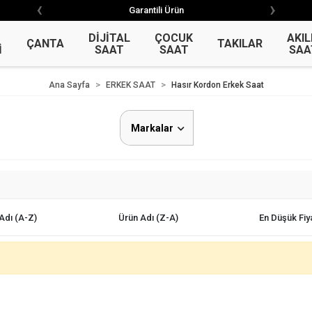
‹
›
‹
›
Garantili Ürün
Garantili Ürün
DİJİTAL
ÇOCUK
AKIL
ÇANTA
TAKILAR
İ
SAAT
SAAT
SAA
Ana Sayfa
ERKEK SAAT
Hasır Kordon Erkek Saat
Markalar
Adı (A-Z)
Ürün Adı (Z-A)
En Düşük Fiy