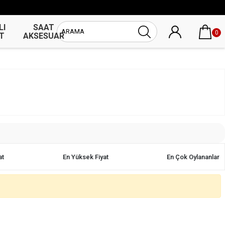
LI
SAAT
UNİSEX
0
T
AKSESUAR
SAAT
at
En Yüksek Fiyat
En Çok Oylananlar