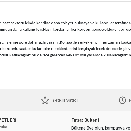
n saat sektörü içinde kendine daha çok yer bulmaya ve kullanıcılar tarafın
kımından daha kullanışlıdır.Hasır kordonlar her kordon tipinde olduğu gibi ro
karşı cinslerine göre daha fazla yaşanır.Kol saatleri erkekler için her zaman b
r kordonlu saatler kullanıcıların beklentilerini karşılayabilecek derecede şık ve
ırır.Katılacağınız bir davete giderken veya sosyal yaşamda kullanacağınız bir 
k saatleri en çok tercih edilen aksesuarlar arasında yerini almaya çoktan ba
manız gerekmektedir.Özel günlerinizde sevdiklerinize hasır kordonlu bir erkek 
illere bırakılabilecek önemli bir aksesuar olduğu için hasır kordonlu bir saatin 
ip olan erkekler için güzel bir alternatif oluyor.Hasır kordonlar erkekler iç
Yetkili Satıcı
H
METLERİ
Fırsat Bülteni
rular
Bültene üye olun, kampanya ve 