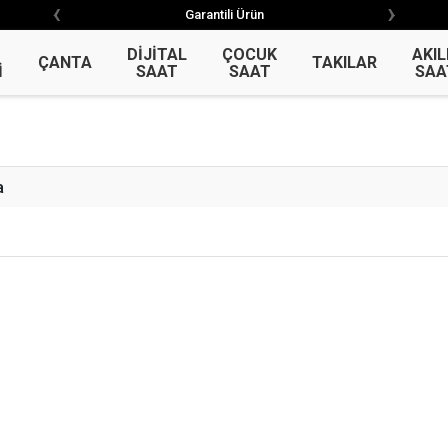
‹
›
‹
›
Garantili Ürün
Garantili Ürün
DİJİTAL
ÇOCUK
AKIL
ÇANTA
TAKILAR
İ
SAAT
SAAT
SAA
a