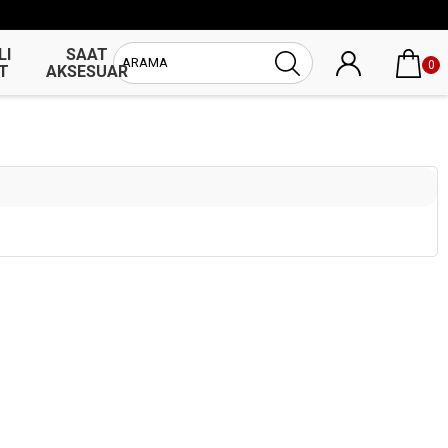
LI
SAAT
UNİSEX
0
T
AKSESUAR
SAAT