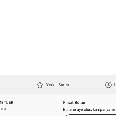
Yetkili Satıcı
H
METLERİ
Fırsat Bülteni
rular
Bültene üye olun, kampanya ve 