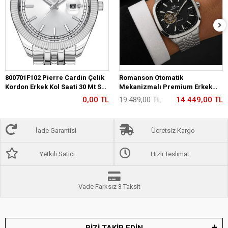
800701F102 Pierre Cardin Çelik
Romanson Otomatik
Kordon Erkek Kol Saati 30 Mt Su
Mekanizmalı Premium Erkek
Gecirmez
Kol Saati 5 ATM Suya Dayanıklı 2
0,00 TL
19.489,00 TL
14.449,00 TL
Yıl Garantili RM2233.12
İade Garantisi
Ücretsiz Kargo
Yetkili Satıcı
Hızlı Teslimat
Vade Farksız 3 Taksit