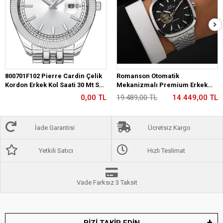
800701F102 Pierre Cardin Çelik
Romanson Otomatik
Kordon Erkek Kol Saati 30 Mt Su
Mekanizmalı Premium Erkek
Gecirmez
Kol Saati 5 ATM Suya Dayanıklı 2
0,00 TL
19.489,00 TL
14.449,00 TL
Yıl Garantili RM2233.12
İade Garantisi
Ücretsiz Kargo
Yetkili Satıcı
Hızlı Teslimat
Vade Farksız 3 Taksit