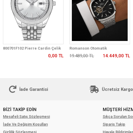
800701F102 Pierre Cardin Çelik
Romanson Otomatik
Kordon Erkek Kol Saati 30 Mt Su
Mekanizmalı Premium Erkek
0,00 TL
19.489,00 TL
14.449,00 TL
Gecirmez
Kol Saati 5 ATM Suya Dayanıklı 2
Yıl Garantili RM2233.12
İade Garantisi
Ücretsiz Kargo
BİZİ TAKİP EDİN
MÜŞTERİ HİZ
Mesafeli Satış Sözleşmesi
Sıkça Sorulan So
İade Ve Değişim Koşulları
Sipariş Takip
Gizlilik Sözleşmesi
Havale Bildirimler