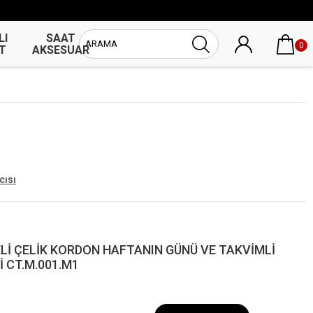
LI
SAAT
UNİSEX
0
T
AKSESUAR
SAAT
cısı
ELİ ÇELİK KORDON HAFTANIN GÜNÜ VE TAKVİMLİ
 CT.M.001.M1