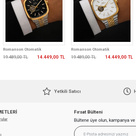
Romanson Otomatik
Romanson Otomatik
Mekanizmalı Premium Erkek
Mekanizmalı Premium Erkek
19.489,00 TL
14.449,00 TL
19.489,00 TL
14.449,00 TL
Kol Saati 5 ATM Suya Dayanıklı 2
Kol Saati 5 ATM Suya Dayanıklı 2
Yıl Garantili RM2233.99
Yıl Garantili RM2233.42
Yetkili Satıcı
H
METLERİ
Fırsat Bülteni
rular
Bültene üye olun, kampanya ve 
i