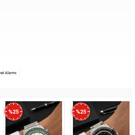
yat Alarmı
%25
%25