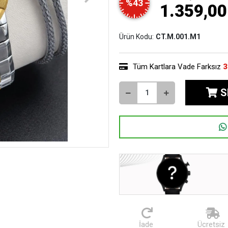
%43
1.359,00
Ürün Kodu:
CT.M.001.M1
Tüm Kartlara Vade Farksız
3
S
İade
Ücretsiz