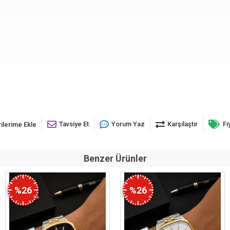
Tavsiye Et
Yorum Yaz
Karşılaştır
Fi
ilerime Ekle
Benzer Ürünler
%26
%26