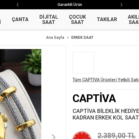
‹
›
‹
›
Garantili Ürün
Garantili Ürün
DİJİTAL
ÇOCUK
AKIL
ÇANTA
TAKILAR
İ
SAAT
SAAT
SAA
Ana Sayfa
ERKEK SAAT
Tüm CAPTİVA Ürünleri Yetkili Satı
CAPTİVA
CAPTİVA BİLEKLİK HEDİY
KADRAN ERKEK KOL SAATİ
2.389,00 TL