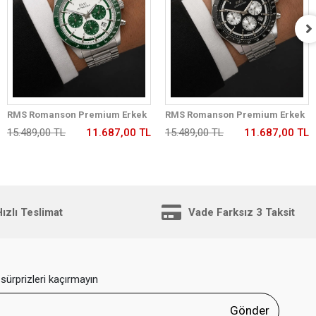
RMS Romanson Premium Erkek
RMS Romanson Premium Erkek
Kol Saati Çelik Kordon 5 ATM Su
Kol Saati Çelik Kordon 5 ATM Su
15.489,00 TL
11.687,00 TL
15.489,00 TL
11.687,00 TL
Geçirmez Kronometreli Kadran
Geçirmez Kronometreli Kadran
AG2198.180
AG2198.12
ızlı Teslimat
Vade Farksız 3 Taksit
sürprizleri kaçırmayın
Gönder