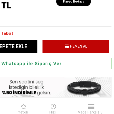
Kargo Bedava
 TL
 Taksit
EPETE EKLE
HEMEN AL
Whatsapp ile Sipariş Ver
Yetkili
Hızlı
Vade Farksız 3