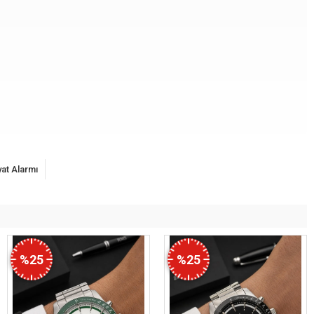
yat Alarmı
%25
%25