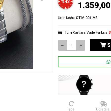
%43
1.359,00
Ürün Kodu:
CT.M.001.M3
Tüm Kartlara Vade Farksız
3
S
İade
Ücretsiz