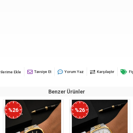
Tavsiye Et
Yorum Yaz
Karşılaştır
Fi
ilerime Ekle
Benzer Ürünler
%26
%26