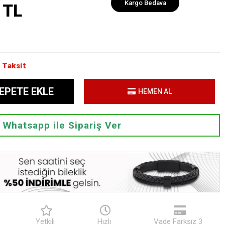
Kargo Bedava
 TL
 Taksit
EPETE EKLE
HEMEN AL
Whatsapp ile Sipariş Ver
Yetkili
Hızlı
Vade Farksız 3