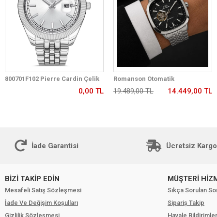
800701F102 Pierre Cardin Çelik
Romanson Otomatik
Kordon Erkek Kol Saati 30 Mt Su
Mekanizmalı Premium Erkek
0,00 TL
19.489,00 TL
14.449,00 TL
Gecirmez
Kol Saati 5 ATM Suya Dayanıklı 2
Yıl Garantili RM2233.12
İade Garantisi
Ücretsiz Kargo
BİZİ TAKİP EDİN
MÜŞTERİ HİZ
Mesafeli Satış Sözleşmesi
Sıkça Sorulan So
İade Ve Değişim Koşulları
Sipariş Takip
Gizlilik Sözleşmesi
Havale Bildirimler