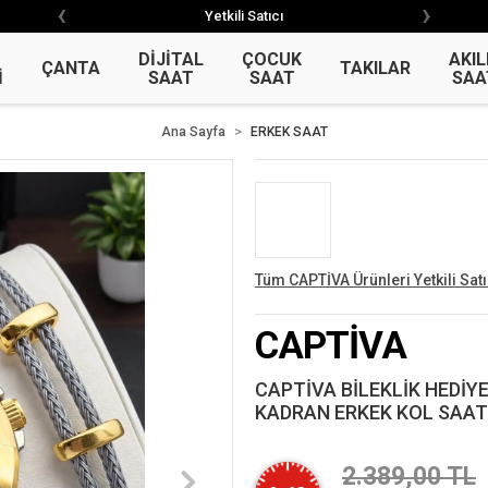
‹
›
‹
›
Garantili Ürün
Garantili Ürün
DİJİTAL
ÇOCUK
AKIL
ÇANTA
TAKILAR
İ
SAAT
SAAT
SAA
Ana Sayfa
ERKEK SAAT
Tüm CAPTİVA Ürünleri Yetkili Satı
CAPTİVA
CAPTİVA BİLEKLİK HEDİY
KADRAN ERKEK KOL SAATİ
2.389,00 TL