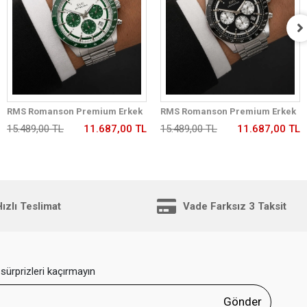
RMS Romanson Premium Erkek
RMS Romanson Premium Erkek
Kol Saati Çelik Kordon 5 ATM Su
Kol Saati Çelik Kordon 5 ATM Su
15.489,00 TL
11.687,00 TL
15.489,00 TL
11.687,00 TL
Geçirmez Kronometreli Kadran
Geçirmez Kronometreli Kadran
AG2198.180
AG2198.12
ızlı Teslimat
Vade Farksız 3 Taksit
sürprizleri kaçırmayın
Gönder