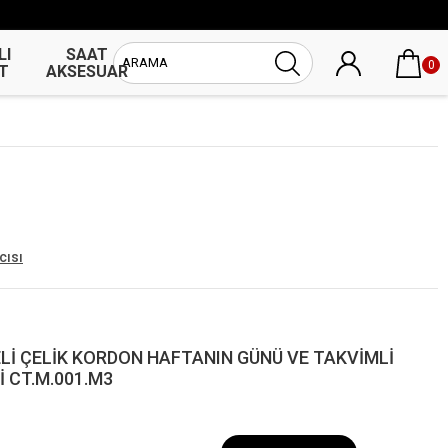
LI
SAAT
UNİSEX
0
T
AKSESUAR
SAAT
cısı
ELİ ÇELİK KORDON HAFTANIN GÜNÜ VE TAKVİMLİ
 CT.M.001.M3