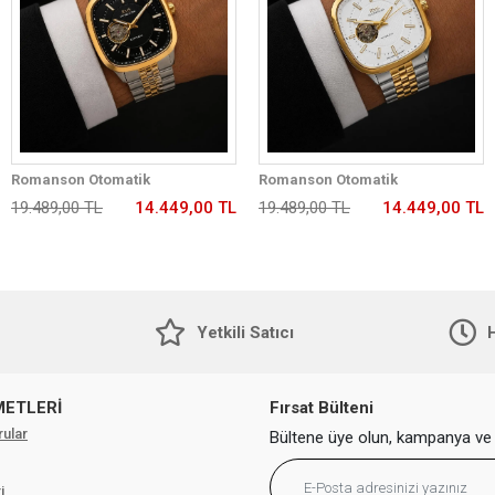
Romanson Otomatik
Romanson Otomatik
Mekanizmalı Premium Erkek
Mekanizmalı Premium Erkek
19.489,00 TL
14.449,00 TL
19.489,00 TL
14.449,00 TL
Kol Saati 5 ATM Suya Dayanıklı 2
Kol Saati 5 ATM Suya Dayanıklı 2
Yıl Garantili RM2233.99
Yıl Garantili RM2233.42
Yetkili Satıcı
H
METLERİ
Fırsat Bülteni
rular
Bültene üye olun, kampanya ve 
i