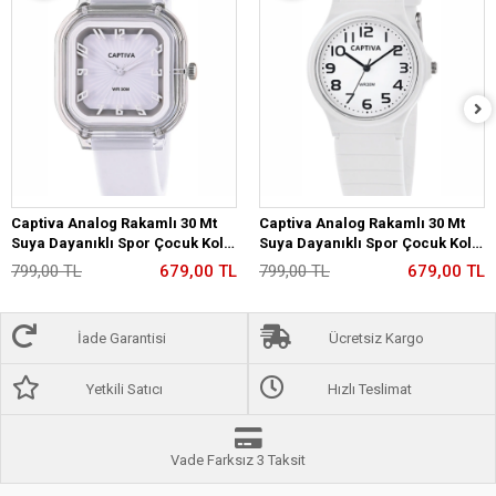
Captiva Analog Rakamlı 30 Mt
Captiva Analog Rakamlı 30 Mt
Suya Dayanıklı Spor Çocuk Kol
Suya Dayanıklı Spor Çocuk Kol
Saati YN2026.M10
Saati YN2026.M02
799,00 TL
679,00 TL
799,00 TL
679,00 TL
İade Garantisi
Ücretsiz Kargo
Yetkili Satıcı
Hızlı Teslimat
Vade Farksız 3 Taksit