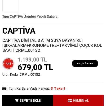
Tüm CAPTİVA Ürünleri Yetkili Satıcısı
CAPTİVA
CAPTİVA DİGİTAL 3 ATM SUYA DAYANIKLI
IŞIK+ALARM+KRONOMETRE+TAKVİMLİ ÇOÇUK KOL
SAATİ CP.ML.001S2
1.199,00 TL
%43
Kargo Bedava
679,00 TL
Ürün Kodu:
CP.ML.001S2
Tüm Kartlara Vade Farksız
3 Taksit
SEPETE EKLE
HEMEN AL