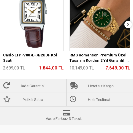
Casio LTP-V007L-7B2UDF Kol
RMS Romanson Premium Özel
Saati
Tasarım Kordon 2 Yıl Garantili 5
Atm Kadın Kol Saati+Bileklik
2.699,00 TL
1.844,00 TL
10.149,00 TL
7.649,00 TL
A2175.29
İade Garantisi
Ücretsiz Kargo
Yetkili Satıcı
Hızlı Teslimat
Vade Farksız 3 Taksit