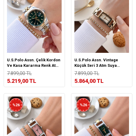
U.S.Polo Assn. Çelik Kordon
U.S.Polo Assn. Vintage
Ve Kasa Kararma Renk Atma
Küçük Seri 3 Atm Suya
Yapmaz 2 Yıl Garantili Kadın
Dayanıklı 2 Yıl Garantili
7.899,00 TL
7.899,00 TL
Kol Saati MDL.06
Kadın Kol Saati US2166.4
5.219,00 TL
5.864,00 TL
%26
%26