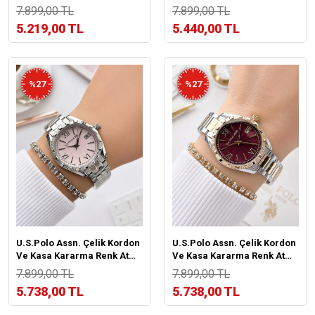
Yapmaz 2 Yıl Garantili Kadın
Yapmaz 2 Yıl Garantili Kadın
7.899,00 TL
7.899,00 TL
Kol Saati MDL.05
Kol Saati US.03
5.219,00 TL
5.440,00 TL
%27
%27
U.S.Polo Assn. Çelik Kordon
U.S.Polo Assn. Çelik Kordon
Ve Kasa Kararma Renk Atma
Ve Kasa Kararma Renk Atma
Yapmaz 2 Yıl Garantili Kadın
Yapmaz 2 Yıl Garantili Kadın
7.899,00 TL
7.899,00 TL
Kol Saati USP.01
Kol Saati USP.04
5.738,00 TL
5.738,00 TL