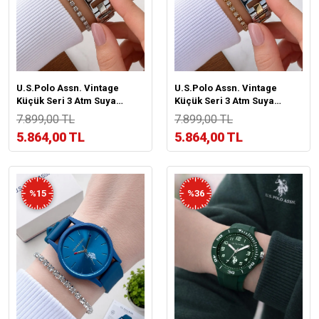
U.S.Polo Assn. Vintage
U.S.Polo Assn. Vintage
Küçük Seri 3 Atm Suya
Küçük Seri 3 Atm Suya
Dayanıklı 2 Yıl Garantili
Dayanıklı 2 Yıl Garantili
7.899,00 TL
7.899,00 TL
Kadın Kol Saati US2166.2
Kadın Kol Saati US2166.5
5.864,00 TL
5.864,00 TL
%15
%36