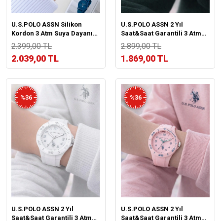
U.S.POLO ASSN Silikon
U.S.POLO ASSN 2 Yıl
Kordon 3 Atm Suya Dayanıklı
Saat&Saat Garantili 3 Atm
Spor Kadın Kol Saati
Suya Dayanıklı Genç Ve
2.399,00 TL
2.899,00 TL
USPA.2089.B03
Çocuk Kol Saati US.G2146.5
2.039,00 TL
1.869,00 TL
%36
%36
U.S.POLO ASSN 2 Yıl
U.S.POLO ASSN 2 Yıl
Saat&Saat Garantili 3 Atm
Saat&Saat Garantili 3 Atm