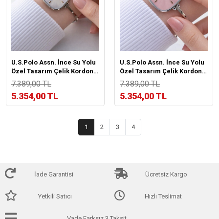
U.S.Polo Assn. İnce Su Yolu
U.S.Polo Assn. İnce Su Yolu
Özel Tasarım Çelik Kordon 2
Özel Tasarım Çelik Kordon 2
Yıl Garantili Kadın Kol Saati
Yıl Garantili Kadın Kol Saati
7.389,00 TL
7.389,00 TL
U02158.1
U02158.2
5.354,00 TL
5.354,00 TL
1
2
3
4
İade Garantisi
Ücretsiz Kargo
Yetkili Satıcı
Hızlı Teslimat
Vade Farksız 3 Taksit