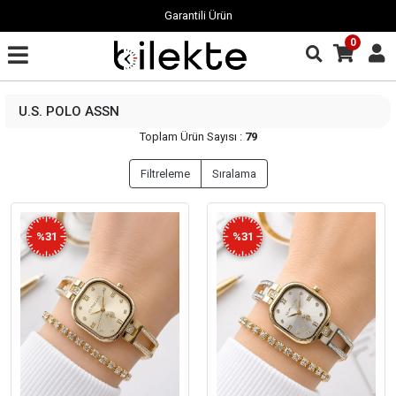
Garantili Ürün
0
U.S. POLO ASSN
Toplam Ürün Sayısı :
79
Filtreleme
Sıralama
%31
%31