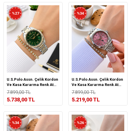
%27
%34
U.S.Polo Assn. Çelik Kordon
U.S.Polo Assn. Çelik Kordon
Ve Kasa Kararma Renk Atma
Ve Kasa Kararma Renk Atma
Yapmaz 2 Yıl Garantili Kadın
Yapmaz 2 Yıl Garantili Kadın
7.899,00 TL
7.899,00 TL
Kol Saati USP.03
Kol Saati MDL.05
5.738,00 TL
5.219,00 TL
%34
%26