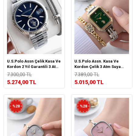
U.S.Polo Assn Çelik Kasa Ve
U.S.Polo Assn. Kasa Ve
Kordon 2 Yıl Garantili 3 Atm
Kordon Çelik 3 Atm Suya
Suya Dayanıklı Erkek Kol
Dayanıklı 2 Yıl Garantili
7.300,00 TL
7.389,00 TL
Saati E.PA1148-02
Kadın Kol Saati U02147.3
5.274,00 TL
5.015,00 TL
%28
%28