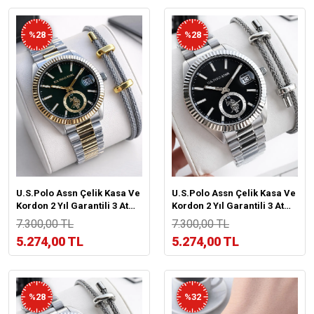
%28
%28
U.S.Polo Assn Çelik Kasa Ve
U.S.Polo Assn Çelik Kasa Ve
Kordon 2 Yıl Garantili 3 Atm
Kordon 2 Yıl Garantili 3 Atm
Suya Dayanıklı Erkek Kol
Suya Dayanıklı Erkek Kol
7.300,00 TL
7.300,00 TL
Saati E.PA1148-04
Saati E.PA1148-03
5.274,00 TL
5.274,00 TL
%28
%32