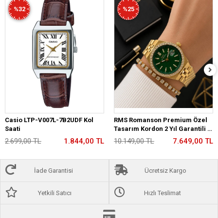
%32
%25
Casio LTP-V007L-7B2UDF Kol
RMS Romanson Premium Özel
Saati
Tasarım Kordon 2 Yıl Garantili 5
Atm Kadın Kol Saati+Bileklik
2.699,00 TL
1.844,00 TL
10.149,00 TL
7.649,00 TL
A2175.29
İade Garantisi
Ücretsiz Kargo
Yetkili Satıcı
Hızlı Teslimat