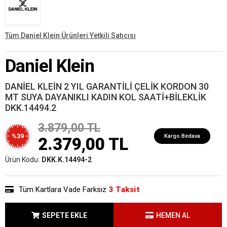
Tüm Daniel Klein Ürünleri Yetkili Satıcısı
Daniel Klein
DANİEL KLEİN 2 YIL GARANTİLİ ÇELİK KORDON 30
MT SUYA DAYANIKLI KADIN KOL SAATİ+BİLEKLİK
DKK.14494.2
3.879,00 TL
%39
Kargo Bedava
2.379,00 TL
Ürün Kodu:
DKK.K.14494-2
Tüm Kartlara Vade Farksız
3 Taksit
SEPETE EKLE
HEMEN AL