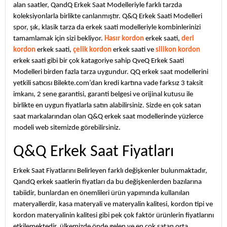
alan saatler, QandQ Erkek Saat Modelleriyle farklı tarzda
koleksiyonlarla birlikte canlanmıştır. Q&Q Erkek Saati Modelleri
spor, şık, klasik tarza da erkek saati modelleriyle kombinlerinizi
tamamlamak için sizi bekliyor.
Hasır kordon
erkek saati,
deri
kordon
erkek saati,
çelik kordon
erkek saati ve
silikon kordon
erkek saati gibi bir çok katagoriye sahip QveQ Erkek Saati
Modelleri birden fazla tarza uygundur. QQ erkek saat modellerini
yetkili satıcısı Bilekte.com’dan kredi kartına vade farksız 3 taksit
imkanı, 2 sene garantisi, garanti belgesi ve orijinal kutusu ile
birlikte en uygun fiyatlarla satın alabilirsiniz. Sizde en çok satan
saat markalarından olan Q&Q erkek saat modellerinde yüzlerce
modeli web sitemizde görebilirsiniz.
Q&Q Erkek Saat Fiyatları
Erkek Saat Fiyatlarını Belirleyen farklı değişkenler bulunmaktadır,
QandQ erkek saatlerin fiyatları da bu değişkenlerden bazılarına
tabiidir, bunlardan en önemlileri ürün yapımında kullanılan
materyallerdir, kasa materyali ve materyalin kalitesi, kordon tipi ve
kordon materyalinin kalitesi gibi pek çok faktör ürünlerin fiyatlarını
etkilemektedir, ülkemizde önde gelen ve en çok satan orta