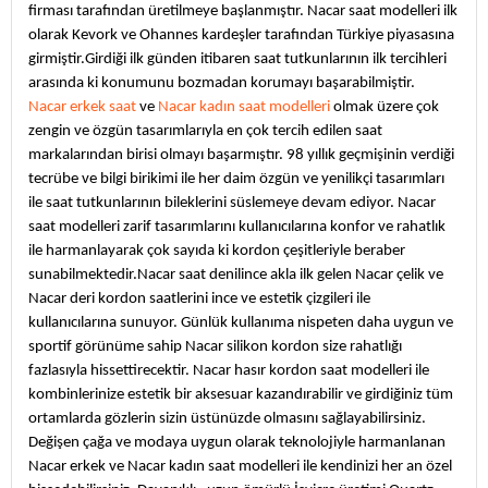
firması tarafından üretilmeye başlanmıştır. Nacar saat modelleri ilk
olarak Kevork ve Ohannes kardeşler tarafından Türkiye piyasasına
girmiştir.Girdiği ilk günden itibaren saat tutkunlarının ilk tercihleri
arasında ki konumunu bozmadan korumayı başarabilmiştir.
Nacar erkek saat
ve
Nacar kadın saat modelleri
olmak üzere çok
zengin ve özgün tasarımlarıyla en çok tercih edilen saat
markalarından birisi olmayı başarmıştır. 98 yıllık geçmişinin verdiği
tecrübe ve bilgi birikimi ile her daim özgün ve yenilikçi tasarımları
ile saat tutkunlarının bileklerini süslemeye devam ediyor. Nacar
saat modelleri zarif tasarımlarını kullanıcılarına konfor ve rahatlık
ile harmanlayarak çok sayıda ki kordon çeşitleriyle beraber
sunabilmektedir.Nacar saat denilince akla ilk gelen Nacar çelik ve
Nacar deri kordon saatlerini ince ve estetik çizgileri ile
kullanıcılarına sunuyor. Günlük kullanıma nispeten daha uygun ve
sportif görünüme sahip Nacar silikon kordon size rahatlığı
fazlasıyla hissettirecektir. Nacar hasır kordon saat modelleri ile
kombinlerinize estetik bir aksesuar kazandırabilir ve girdiğiniz tüm
ortamlarda gözlerin sizin üstünüzde olmasını sağlayabilirsiniz.
Değişen çağa ve modaya uygun olarak teknolojiyle harmanlanan
Nacar erkek ve Nacar kadın saat modelleri ile kendinizi her an özel