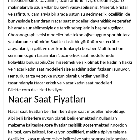
hissedebilirsiniz. Dayanıklı , uzun ömürlü İsviçre üretimi Quartz
makinalarıyla uzun yıllar bu keyfi yaşayabilirsiniz. Mineral, kristal
ve safir türü camlarıyla bir arada üstün su geçirmezlik özelliğini de
bünyesinde barındıran Nacar saat modelleri dayanıklılık ve zerafeti
bir arada sunabilmesiyle de tercih sebeplerinin başında geliyor.
Choronograph serisi modellerinde teknolojiye uygun spor bir tarz
yakalamanız mümkün.Saatte klasik bir görünüm ve tecrübe
arayanlar için çelik ve deri kordonlarıyla beraber Multifunction
serisinin özgün tasarımları Nacar erkek saat modellerinde
kolaylıkla bulunabilir.Özel hissetmek ve şık olmak her kadının hakkı
ve Nacar kadın saat modelleri size aradığınızdan fazlasını sunuyor.
Her türlü tarza ve zevke uygun olarak üretilen yenilikçi
tasarımlarıyla Nacar erkek ve Nacar kadın saat modelleri
Bilekte.com da sizleri bekliyor.
Nacar Saat Fiyatları
Nacar saat fiyatları belirlenirken diğer saat modellerinde olduğu
gibi belli kriterlere uygun olarak belirlenmektedir.Kullanılan
malzeme kalitesine göre fiyatlar çeşitlilik göstermektedir.Kordon
kalitesi, cam kalitesi, fonksiyon özellikleri, makine tipi ve çalışma
özellikleri, kasa malzemesi ve kalitesi ve satış sonrası kullanıcılara