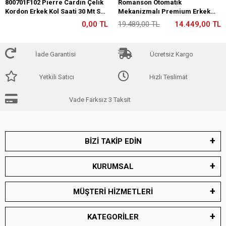
800701F102 Pierre Cardin Çelik
Romanson Otomatik
Kordon Erkek Kol Saati 30 Mt Su
Mekanizmalı Premium Erkek
Gecirmez
Kol Saati 5 ATM Suya Dayanıklı 2
0,00 TL
19.489,00 TL
14.449,00 TL
Yıl Garantili RM2233.12
İade Garantisi
Ücretsiz Kargo
Yetkili Satıcı
Hızlı Teslimat
Vade Farksız 3 Taksit
BİZİ TAKİP EDİN
KURUMSAL
MÜŞTERİ HİZMETLERİ
KATEGORİLER