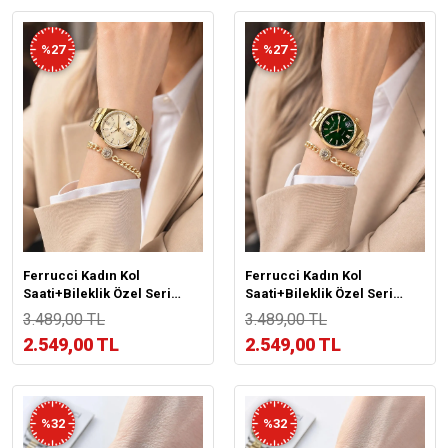
%27
%27
Ferrucci Kadın Kol
Ferrucci Kadın Kol
Saati+Bileklik Özel Seri
Saati+Bileklik Özel Seri
Çelik Kordon Kararma Renk
Çelik Kordon Kararma Renk
3.489,00 TL
3.489,00 TL
Atma Yapmaz VS.BLKT.1043
Atma Yapmaz VS.BLKT.1042
2.549,00 TL
2.549,00 TL
%32
%32