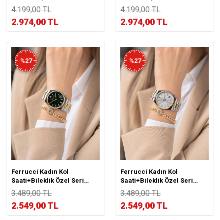
Kararma Renk Atma
Kararma Renk Atma
4.199,00 TL
4.199,00 TL
Yapmaz VS.BLKT.1047
Yapmaz VS.BLKT.1046
2.974,00 TL
2.974,00 TL
%27
%27
Ferrucci Kadın Kol
Ferrucci Kadın Kol
Saati+Bileklik Özel Seri
Saati+Bileklik Özel Seri
Çelik Kordon Kararma Renk
Çelik Kordon Kararma Renk
3.489,00 TL
3.489,00 TL
Atma Yapmaz VS.BLKT.1045
Atma Yapmaz VS.BLKT.1044
2.549,00 TL
2.549,00 TL