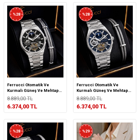
%28
%28
Ferrucci Otomatik Ve
Ferrucci Otomatik Ve
Kurmalı Güneş Ve Mehtap
Kurmalı Güneş Ve Mehtap
Kadranlı 2 Yıl Garantili Erkek
Kadranlı 2 Yıl Garantili Erkek
8.889,00 TL
8.889,00 TL
Kol Saati BFC.M3558.S3
Kol Saati BFC.M3558.S2
6.374,00 TL
6.374,00 TL
%28
%29