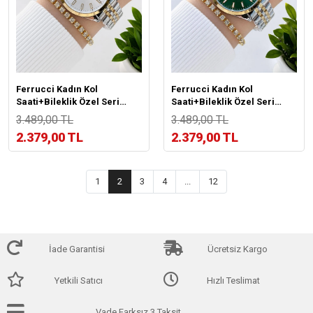
Ferrucci Kadın Kol
Ferrucci Kadın Kol
Saati+Bileklik Özel Seri
Saati+Bileklik Özel Seri
Çelik Kordon Kararma Renk
Çelik Kordon Kararma Renk
3.489,00 TL
3.489,00 TL
Atma Yapmaz BİLEKTE.F.07.2
Atma Yapmaz BİLEKTE.F.07.1
2.379,00 TL
2.379,00 TL
1
2
3
4
...
12
İade Garantisi
Ücretsiz Kargo
Yetkili Satıcı
Hızlı Teslimat
Vade Farksız 3 Taksit