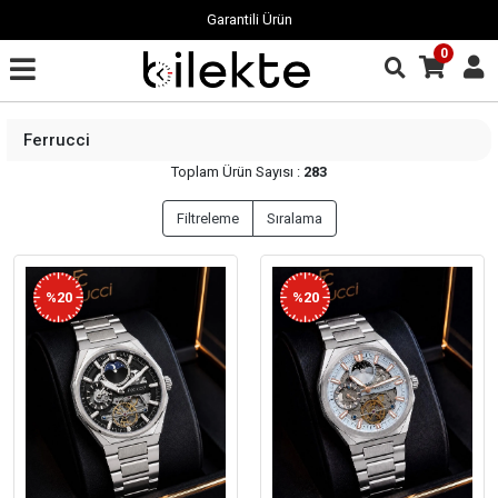
Garantili Ürün
0
Ferrucci
Toplam Ürün Sayısı :
283
Filtreleme
Sıralama
%20
%20