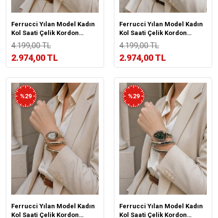
Ferrucci Yılan Model Kadın
Ferrucci Yılan Model Kadın
Kol Saati Çelik Kordon
Kol Saati Çelik Kordon
Kararma Renk Atma
Kararma Renk Atma
4.199,00 TL
4.199,00 TL
Yapmaz VS.BLKT.1049
Yapmaz VS.BLKT.1048
2.974,00 TL
2.974,00 TL
%29
%29
Ferrucci Yılan Model Kadın
Ferrucci Yılan Model Kadın
Kol Saati Çelik Kordon
Kol Saati Çelik Kordon