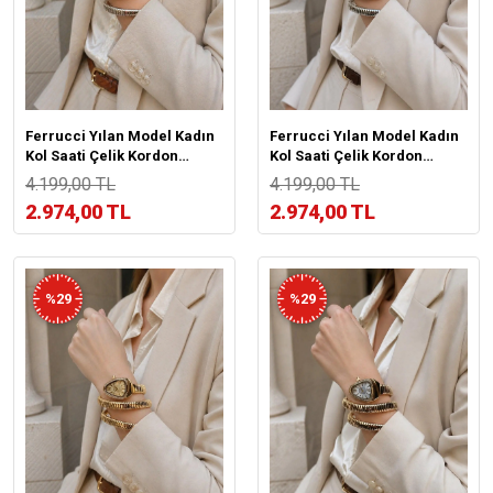
Ferrucci Yılan Model Kadın
Ferrucci Yılan Model Kadın
Kol Saati Çelik Kordon
Kol Saati Çelik Kordon
Kararma Renk Atma
Kararma Renk Atma
4.199,00 TL
4.199,00 TL
Yapmaz VS.BLKT.1051
Yapmaz VS.BLKT.1050
2.974,00 TL
2.974,00 TL
%29
%29