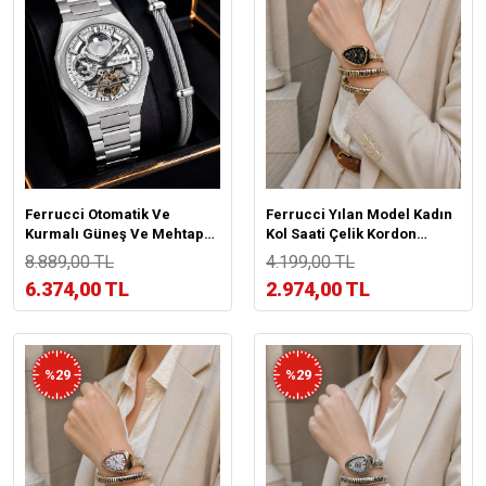
Ferrucci Otomatik Ve
Ferrucci Yılan Model Kadın
Kurmalı Güneş Ve Mehtap
Kol Saati Çelik Kordon
Kadranlı 2 Yıl Garantili Erkek
Kararma Renk Atma
8.889,00 TL
4.199,00 TL
Kol Saati BFC.M3558.S1
Yapmaz VS.BLKT.1052
6.374,00 TL
2.974,00 TL
%29
%29