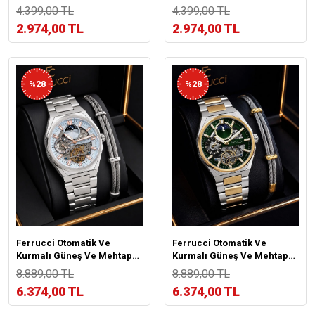
Garantili 3 Atm Kadın Kol
Garantili 3 Atm Kadın Kol
4.399,00 TL
4.399,00 TL
Saati+Bileklik BFC.03766.2
Saati+Bileklik BFC.03766.3
2.974,00 TL
2.974,00 TL
%28
%28
Ferrucci Otomatik Ve
Ferrucci Otomatik Ve
Kurmalı Güneş Ve Mehtap
Kurmalı Güneş Ve Mehtap
Kadranlı 2 Yıl Garantili Erkek
Kadranlı 2 Yıl Garantili Erkek
8.889,00 TL
8.889,00 TL
Kol Saati BFC.M3558.S5
Kol Saati BFC.M3558.S4
6.374,00 TL
6.374,00 TL