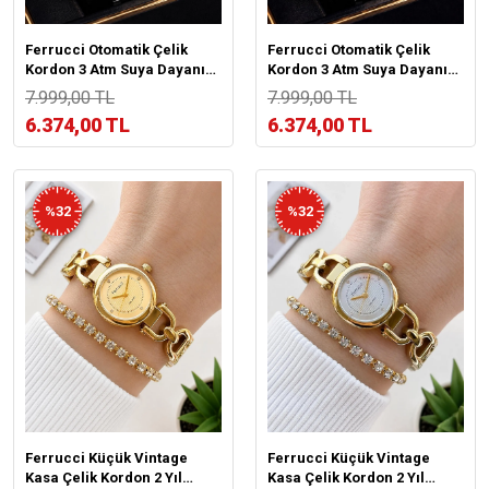
Ferrucci Otomatik Çelik
Ferrucci Otomatik Çelik
Kordon 3 Atm Suya Dayanıklı
Kordon 3 Atm Suya Dayanıklı
Özel Tasarım Erkek Kol Saati
Özel Tasarım Erkek Kol Saati
7.999,00 TL
7.999,00 TL
VS.BLKT.1069
VS.BLKT.1068
6.374,00 TL
6.374,00 TL
%32
%32
Ferrucci Küçük Vintage
Ferrucci Küçük Vintage
Kasa Çelik Kordon 2 Yıl
Kasa Çelik Kordon 2 Yıl