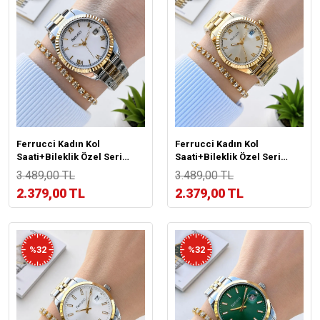
Ferrucci Kadın Kol
Ferrucci Kadın Kol
Saati+Bileklik Özel Seri
Saati+Bileklik Özel Seri
Çelik Kordon Kararma Renk
Çelik Kordon Kararma Renk
3.489,00 TL
3.489,00 TL
Atma Yapmaz BİLEKTE.F.07.4
Atma Yapmaz BİLEKTE.F.07.3
2.379,00 TL
2.379,00 TL
%32
%32