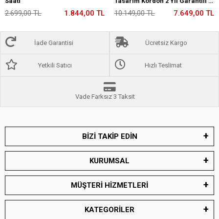
Saati
Tasarım Kordon 2 Yıl Garantili 5
Atm Kadın Kol Saati+Bileklik
2.699,00 TL
1.844,00 TL
10.149,00 TL
7.649,00 TL
A2175.29
İade Garantisi
Ücretsiz Kargo
Yetkili Satıcı
Hızlı Teslimat
Vade Farksız 3 Taksit
BİZİ TAKİP EDİN
KURUMSAL
MÜŞTERİ HİZMETLERİ
KATEGORİLER