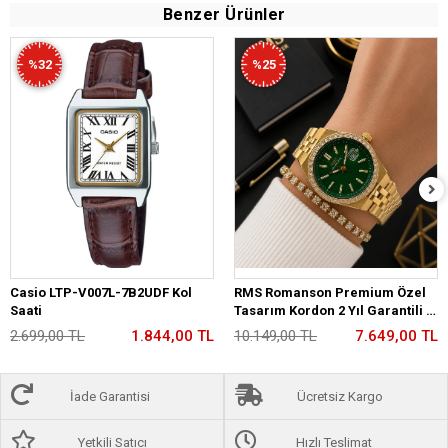
Benzer Ürünler
%32
%25
Casio LTP-V007L-7B2UDF Kol
RMS Romanson Premium Özel
Saati
Tasarım Kordon 2 Yıl Garantili 5
Atm Kadın Kol Saati+Bileklik
2.699,00 TL
1.844,00 TL
10.149,00 TL
7.649,00 TL
A2175.29
İade Garantisi
Ücretsiz Kargo
Yetkili Satıcı
Hızlı Teslimat