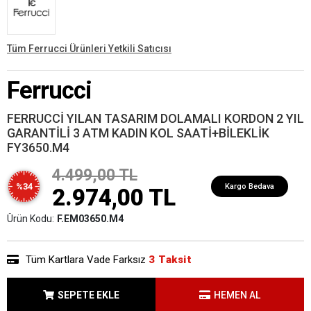
Tüm Ferrucci Ürünleri Yetkili Satıcısı
Ferrucci
FERRUCCİ YILAN TASARIM DOLAMALI KORDON 2 YIL
GARANTİLİ 3 ATM KADIN KOL SAATİ+BİLEKLİK
FY3650.M4
4.499,00 TL
%34
Kargo Bedava
2.974,00 TL
Ürün Kodu:
F.EM03650.M4
Tüm Kartlara Vade Farksız
3 Taksit
SEPETE EKLE
HEMEN AL