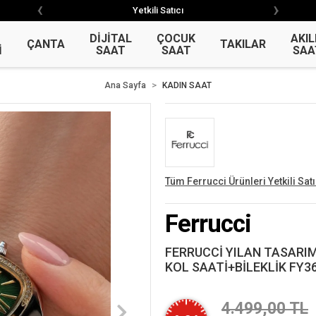
‹
›
‹
›
Yetkili Satıcı
Garantili Ürün
DİJİTAL
ÇOCUK
AKIL
ÇANTA
TAKILAR
İ
SAAT
SAAT
SAA
Ana Sayfa
KADIN SAAT
Tüm Ferrucci Ürünleri Yetkili Satı
Ferrucci
FERRUCCİ YILAN TASARIM
KOL SAATİ+BİLEKLİK FY3
4.499,00 TL