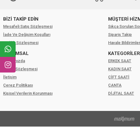
BİZİ TAKİP EDİN
MÜŞTERİ HİZ
Mesafeli Satış Sözleşmesi
Sıkça Sorulan So
İade Ve Değişim Koşulları
Sipariş Takip
Gizlilik Sözleşmesi
Havale Bildirimler
KURUMSAL
KATEGORİLER
Hakkımızda
ERKEK SAAT
Üyelik Sözleşmesi
KADIN SAAT
İletişim
ÇİFT SAATİ
Çerez Politikası
ÇANTA
Kişisel Verilerin Korunması
DİJİTAL SAAT