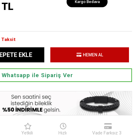
Kargo Bedava
 TL
 Taksit
EPETE EKLE
HEMEN AL
Whatsapp ile Sipariş Ver
Yetkili
Hızlı
Vade Farksız 3