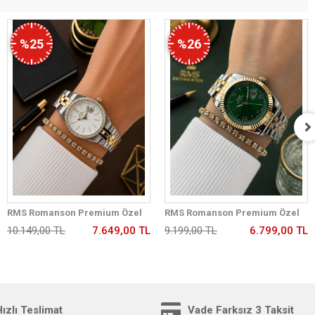
%25
%26
RMS Romanson Premium Özel
RMS Romanson Premium Özel
Tasarım Kordon 2 Yıl Garantili 5
Tasarım Kordon 2 Yıl Garantili 5
10.149,00 TL
7.649,00 TL
9.199,00 TL
6.799,00 TL
Atm Kadın Kol Saati+Bileklik
Atm Kadın Kol Saati+Bileklik
A2175.40
A1350.49
ızlı Teslimat
Vade Farksız 3 Taksit