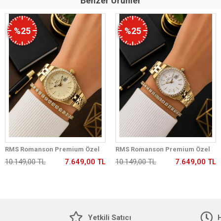
Benzer Ürünler
%25
%25
RMS Romanson Premium Özel
RMS Romanson Premium Özel
Tasarım Kordon 2 Yıl Garantili 5
Tasarım Kordon 2 Yıl Garantili 5
10.149,00 TL
7.649,00 TL
10.149,00 TL
7.649,00 TL
Atm Kadın Kol Saati+Bileklik
Atm Kadın Kol Saati+Bileklik
A2175.25
A2175.20
Yetkili Satıcı
H