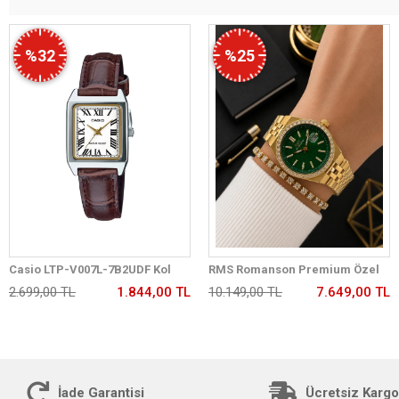
%32
%25
Casio LTP-V007L-7B2UDF Kol
RMS Romanson Premium Özel
Saati
Tasarım Kordon 2 Yıl Garantili 5
2.699,00 TL
1.844,00 TL
10.149,00 TL
7.649,00 TL
Atm Kadın Kol Saati+Bileklik
A2175.29
İade Garantisi
Ücretsiz Kargo