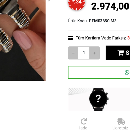
%34
2.974,00
Ürün Kodu:
F.EM03650.M3
Tüm Kartlara Vade Farksız
3
S
İade
Ücretsiz