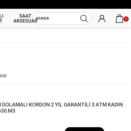
LI
SAAT
UNİSEX
0
T
AKSESUAR
SAAT
cısı
 DOLAMALI KORDON 2 YIL GARANTİLİ 3 ATM KADIN
650.M3