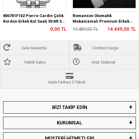
800701F102 Pierre Cardin Çelik
Romanson Otomatik
Kordon Erkek Kol Saati 30 Mt Su
Mekanizmalı Premium Erkek
Gecirmez
Kol Saati 5 ATM Suya Dayanıklı 2
0,00 TL
19.489,00 TL
14.449,00 TL
Yıl Garantili RM2233.12
İade Garantisi
Ücretsiz Kargo
Yetkili Satıcı
Hızlı Teslimat
Vade Farksız 3 Taksit
BİZİ TAKİP EDİN
KURUMSAL
MÜŞTERİ HİZMETLERİ