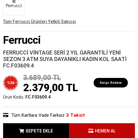
Tüm Ferrucci Ürünleri Yetkili Satıcısı
Ferrucci
FERRUCCİ VİNTAGE SERİ 2 YIL GARANTİLİ YENİ
SEZON 3 ATM SUYA DAYANIKLI KADIN KOL SAATİ
FC.F03609.4
3.689,00 TL
%36
Kargo Bedava
2.379,00 TL
Ürün Kodu:
FC.F03609.4
Tüm Kartlara Vade Farksız
3 Taksit
SEPETE EKLE
HEMEN AL