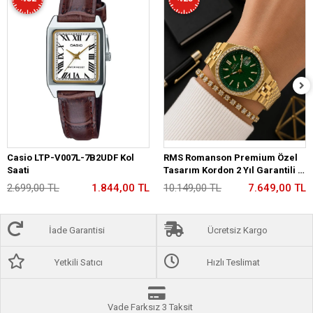
Casio LTP-V007L-7B2UDF Kol
RMS Romanson Premium Özel
Saati
Tasarım Kordon 2 Yıl Garantili 5
Atm Kadın Kol Saati+Bileklik
2.699,00 TL
1.844,00 TL
10.149,00 TL
7.649,00 TL
A2175.29
İade Garantisi
Ücretsiz Kargo
Yetkili Satıcı
Hızlı Teslimat
Vade Farksız 3 Taksit