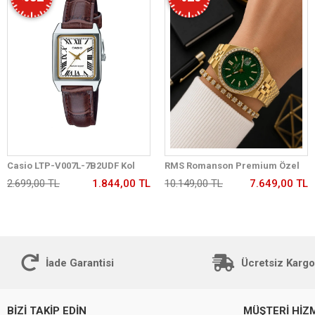
Casio LTP-V007L-7B2UDF Kol
RMS Romanson Premium Özel
Saati
Tasarım Kordon 2 Yıl Garantili 5
2.699,00 TL
1.844,00 TL
10.149,00 TL
7.649,00 TL
Atm Kadın Kol Saati+Bileklik
A2175.29
İade Garantisi
Ücretsiz Kargo
BİZİ TAKİP EDİN
MÜŞTERİ HİZ