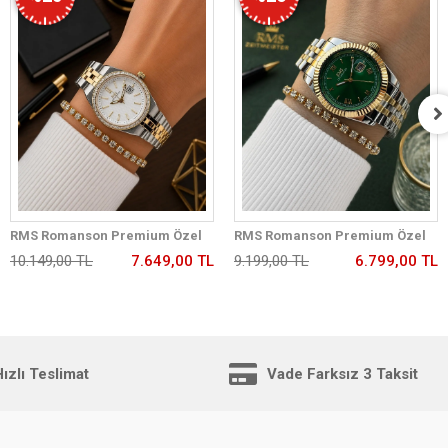
RMS Romanson Premium Özel
RMS Romanson Premium Özel
Tasarım Kordon 2 Yıl Garantili 5
Tasarım Kordon 2 Yıl Garantili 5
10.149,00 TL
7.649,00 TL
9.199,00 TL
6.799,00 TL
Atm Kadın Kol Saati+Bileklik
Atm Kadın Kol Saati+Bileklik
A2175.40
A1350.49
ızlı Teslimat
Vade Farksız 3 Taksit