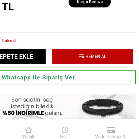
Kargo Bedava
 TL
 Taksit
EPETE EKLE
HEMEN AL
Whatsapp ile Sipariş Ver
Yetkili
Hızlı
Vade Farksız 3