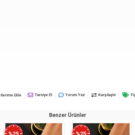
Tavsiye Et
Yorum Yaz
Karşılaştır
Fi
ilerime Ekle
Benzer Ürünler
%25
%25