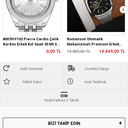
800701F102 Pierre Cardin Çelik
Romanson Otomatik
Kordon Erkek Kol Saati 30 Mt Su
Mekanizmalı Premium Erkek
Gecirmez
Kol Saati 5 ATM Suya Dayanıklı 2
0,00 TL
19.489,00 TL
14.449,00 TL
Yıl Garantili RM2233.12
İade Garantisi
Ücretsiz Kargo
Yetkili Satıcı
Hızlı Teslimat
Vade Farksız 3 Taksit
BİZİ TAKİP EDİN