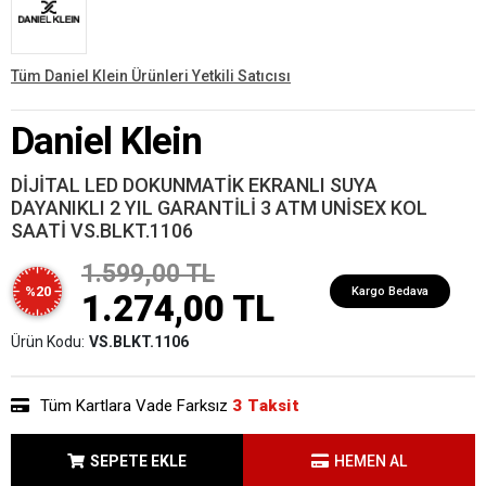
Tüm Daniel Klein Ürünleri Yetkili Satıcısı
Daniel Klein
DİJİTAL LED DOKUNMATİK EKRANLI SUYA
DAYANIKLI 2 YIL GARANTİLİ 3 ATM UNİSEX KOL
SAATİ VS.BLKT.1106
1.599,00 TL
%20
Kargo Bedava
1.274,00 TL
Ürün Kodu:
VS.BLKT.1106
Tüm Kartlara Vade Farksız
3 Taksit
SEPETE EKLE
HEMEN AL