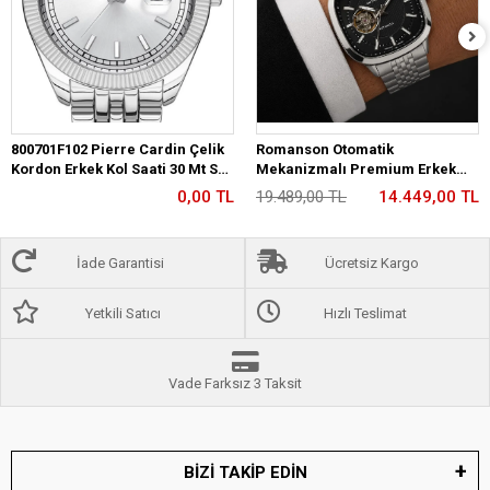
800701F102 Pierre Cardin Çelik
Romanson Otomatik
Kordon Erkek Kol Saati 30 Mt Su
Mekanizmalı Premium Erkek
Gecirmez
Kol Saati 5 ATM Suya Dayanıklı 2
0,00 TL
19.489,00 TL
14.449,00 TL
Yıl Garantili RM2233.12
İade Garantisi
Ücretsiz Kargo
Yetkili Satıcı
Hızlı Teslimat
Vade Farksız 3 Taksit
BİZİ TAKİP EDİN