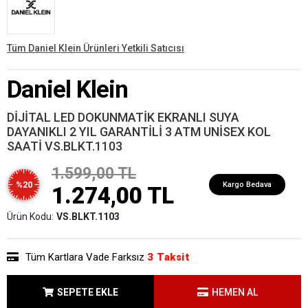
Tüm Daniel Klein Ürünleri Yetkili Satıcısı
Daniel Klein
DİJİTAL LED DOKUNMATİK EKRANLI SUYA
DAYANIKLI 2 YIL GARANTİLİ 3 ATM UNİSEX KOL
SAATİ VS.BLKT.1103
1.599,00 TL
%20
Kargo Bedava
1.274,00 TL
Ürün Kodu:
VS.BLKT.1103
Tüm Kartlara Vade Farksız
3 Taksit
SEPETE EKLE
HEMEN AL