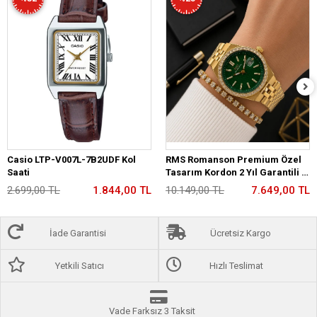
Casio LTP-V007L-7B2UDF Kol
RMS Romanson Premium Özel
Saati
Tasarım Kordon 2 Yıl Garantili 5
Atm Kadın Kol Saati+Bileklik
2.699,00 TL
1.844,00 TL
10.149,00 TL
7.649,00 TL
A2175.29
İade Garantisi
Ücretsiz Kargo
Yetkili Satıcı
Hızlı Teslimat
Vade Farksız 3 Taksit