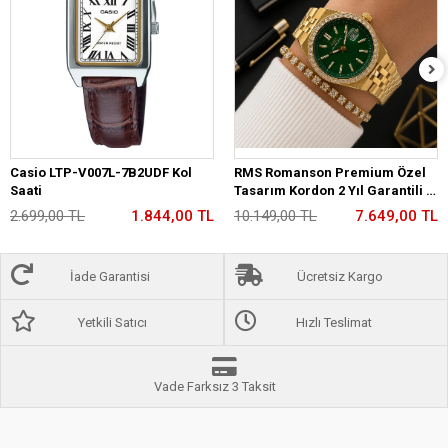
Casio LTP-V007L-7B2UDF Kol
RMS Romanson Premium Özel
Saati
Tasarım Kordon 2 Yıl Garantili 5
Atm Kadın Kol Saati+Bileklik
2.699,00 TL
1.844,00 TL
10.149,00 TL
7.649,00 TL
A2175.29
İade Garantisi
Ücretsiz Kargo
Yetkili Satıcı
Hızlı Teslimat
Vade Farksız 3 Taksit