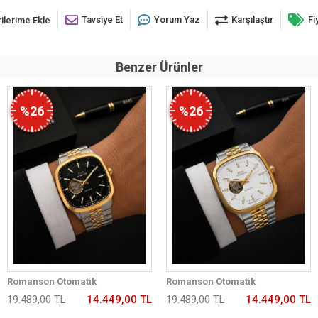
Tavsiye Et
Yorum Yaz
Karşılaştır
Fi
ilerime Ekle
Benzer Ürünler
%26
%26
Romanson Otomatik
Romanson Otomatik
Mekanizmalı Premium Erkek
Mekanizmalı Premium Erkek
19.489,00 TL
14.449,00 TL
19.489,00 TL
14.449,00 TL
Kol Saati 5 ATM Suya Dayanıklı 2
Kol Saati 5 ATM Suya Dayanıklı 2