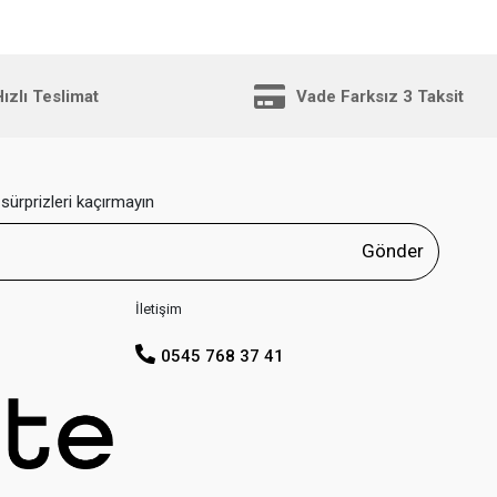
AG2198.180
AG2198.12
ızlı Teslimat
Vade Farksız 3 Taksit
sürprizleri kaçırmayın
Gönder
İletişim
0545 768 37 41