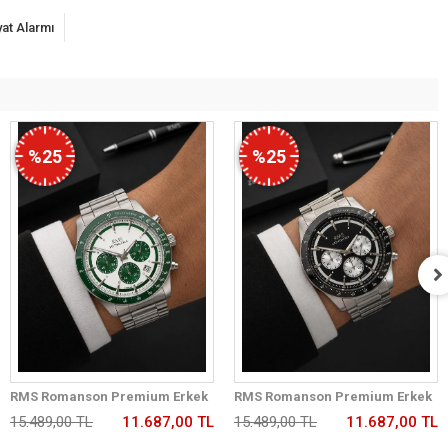
yat Alarmı
%25
%25
RMS Romanson Premium Erkek
RMS Romanson Premium Erkek
Kol Saati Çelik Kordon 5 ATM Su
Kol Saati Çelik Kordon 5 ATM Su
15.489,00 TL
11.687,00 TL
15.489,00 TL
11.687,00 TL
Geçirmez Kronometreli Kadran
Geçirmez Kronometreli Kadran