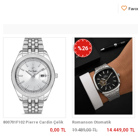
Favor
%26
800701F102 Pierre Cardin Çelik
Romanson Otomatik
Kordon Erkek Kol Saati 30 Mt Su
Mekanizmalı Premium Erkek
0,00 TL
19.489,00 TL
14.449,00 TL
Gecirmez
Kol Saati 5 ATM Suya Dayanıklı 2