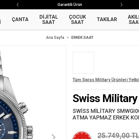
‹
›
‹
›
Garantili Ürün
Garantili Ürün
DİJİTAL
ÇOCUK
AKIL
ÇANTA
TAKILAR
İ
SAAT
SAAT
SAA
Ana Sayfa
ERKEK SAAT
Tüm Swiss Military Ürünleri Yetkil
Swiss Military
SWİSS MİLİTARY SMWGI0
ATMA YAPMAZ ERKEK KO
25.749,00 T