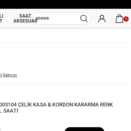
LI
SAAT
UNİSEX
0
T
AKSESUAR
SAAT
i Satıcısı
003104 ÇELİK KASA & KORDON KARARMA RENK
L SAATİ
L