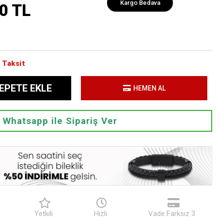
Kargo Bedava
0 TL
 Taksit
EPETE EKLE
HEMEN AL
Whatsapp ile Sipariş Ver
Yetkili
Hızlı
Vade Farksız 3