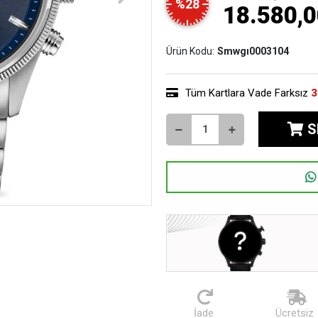
%28
18.580,0
Ürün Kodu:
Smwgı0003104
Tüm Kartlara Vade Farksız
3
S
İade
Ücretsiz