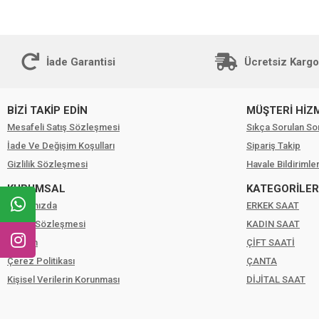
Yıl Garantili RM2233.12
İade Garantisi
Ücretsiz Kargo
BİZİ TAKİP EDİN
MÜŞTERİ HİZ
Mesafeli Satış Sözleşmesi
Sıkça Sorulan So
İade Ve Değişim Koşulları
Sipariş Takip
Gizlilik Sözleşmesi
Havale Bildirimler
KURUMSAL
KATEGORİLER
Hakkımızda
ERKEK SAAT
Üyelik Sözleşmesi
KADIN SAAT
İletişim
ÇİFT SAATİ
Çerez Politikası
ÇANTA
Kişisel Verilerin Korunması
DİJİTAL SAAT