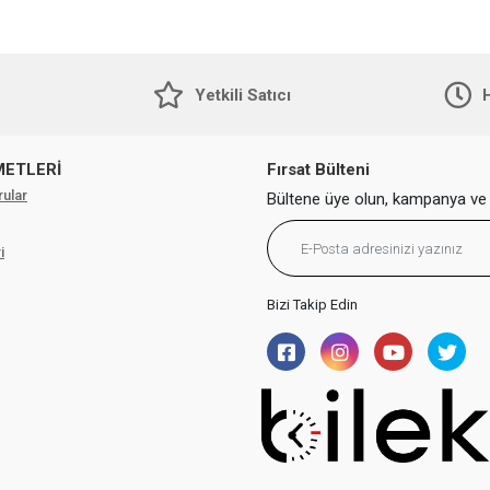
Yıl Garantili RM2233.99
Yıl Garantili RM2233.42
Yetkili Satıcı
H
METLERİ
Fırsat Bülteni
rular
Bültene üye olun, kampanya ve 
i
Bizi Takip Edin