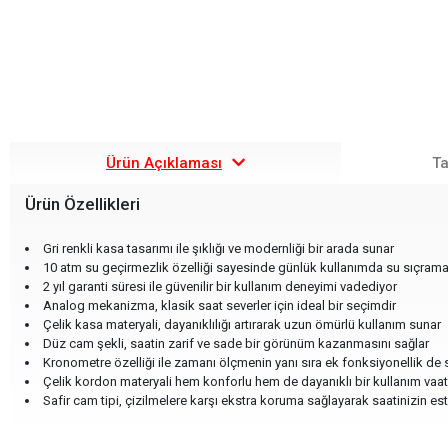
Ürün Açıklaması
Ta
Ürün Özellikleri
Gri renkli kasa tasarımı ile şıklığı ve modernliği bir arada sunar
10 atm su geçirmezlik özelliği sayesinde günlük kullanımda su sıçramala
2 yıl garanti süresi ile güvenilir bir kullanım deneyimi vadediyor
Analog mekanizma, klasik saat severler için ideal bir seçimdir
Çelik kasa materyali, dayanıklılığı artırarak uzun ömürlü kullanım sunar
Düz cam şekli, saatin zarif ve sade bir görünüm kazanmasını sağlar
Kronometre özelliği ile zamanı ölçmenin yanı sıra ek fonksiyonellik de 
Çelik kordon materyali hem konforlu hem de dayanıklı bir kullanım vaa
Safir cam tipi, çizilmelere karşı ekstra koruma sağlayarak saatinizin est