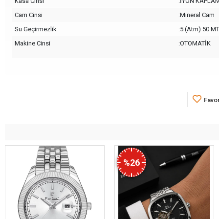
Kasa Cinsi
:İYON KAPLA
Cam Cinsi
:Mineral Cam
Su Geçirmezlik
:5 (Atm) 50 M
Makine Cinsi
:OTOMATİK
Favor
%26