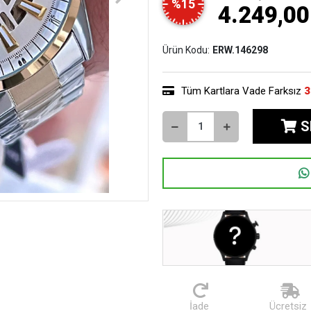
%15
4.249,00
Ürün Kodu:
ERW.146298
Tüm Kartlara Vade Farksız
3
S
İade
Ücretsiz