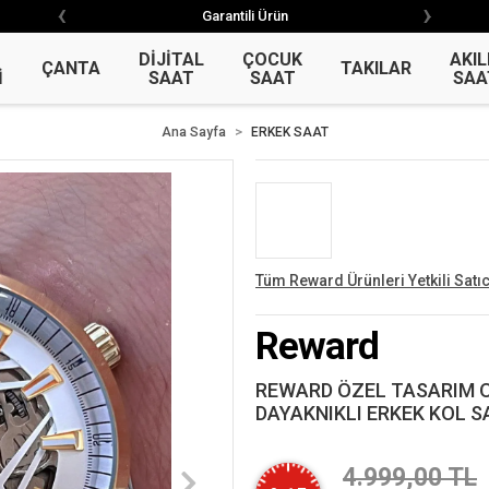
‹
›
‹
›
Garantili Ürün
Garantili Ürün
DİJİTAL
ÇOCUK
AKIL
ÇANTA
TAKILAR
İ
SAAT
SAAT
SAA
Ana Sayfa
ERKEK SAAT
Tüm Reward Ürünleri Yetkili Satıc
Reward
REWARD ÖZEL TASARIM 
DAYAKNIKLI ERKEK KOL S
4.999,00 TL