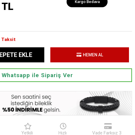
Kargo Bedava
 TL
 Taksit
EPETE EKLE
HEMEN AL
Whatsapp ile Sipariş Ver
Yetkili
Hızlı
Vade Farksız 3