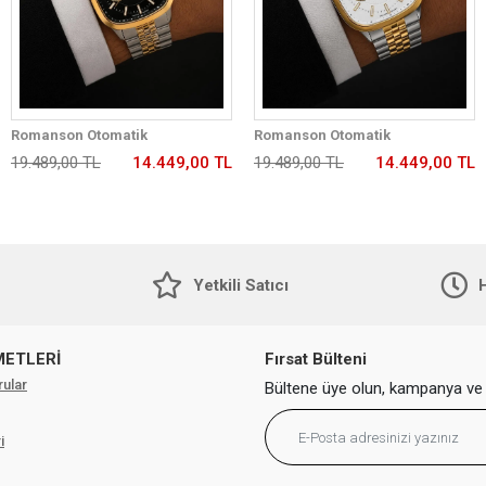
Romanson Otomatik
Romanson Otomatik
Mekanizmalı Premium Erkek
Mekanizmalı Premium Erkek
19.489,00 TL
14.449,00 TL
19.489,00 TL
14.449,00 TL
Kol Saati 5 ATM Suya Dayanıklı 2
Kol Saati 5 ATM Suya Dayanıklı 2
Yıl Garantili RM2233.99
Yıl Garantili RM2233.42
Yetkili Satıcı
H
METLERİ
Fırsat Bülteni
rular
Bültene üye olun, kampanya ve 
i