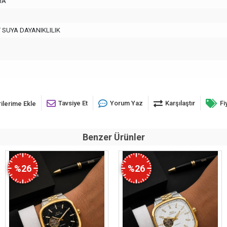
MA
T SUYA DAYANIKLILIK
Tavsiye Et
Yorum Yaz
Karşılaştır
Fi
ilerime Ekle
Benzer Ürünler
%26
%26