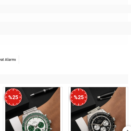
yat Alarmı
%25
%25