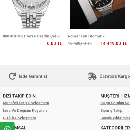
800701F102 Pierre Cardin Çelik
Romanson Otomatik
Kordon Erkek Kol Saati 30 Mt Su
Mekanizmalı Premium Erkek
0,00 TL
19.489,00 TL
14.449,00 TL
Gecirmez
Kol Saati 5 ATM Suya Dayanıklı 2
Yıl Garantili RM2233.12
İade Garantisi
Ücretsiz Kargo
BİZİ TAKİP EDİN
MÜŞTERİ HİZ
Mesafeli Satış Sözleşmesi
Sıkça Sorulan So
İade Ve Değişim Koşulları
Sipariş Takip
Gizlilik Sözleşmesi
Havale Bildirimler
KURUMSAL
KATEGORİLER