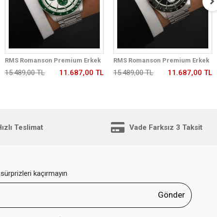
RMS Romanson Premium Erkek
RMS Romanson Premium Erkek
Kol Saati Çelik Kordon 5 ATM Su
Kol Saati Çelik Kordon 5 ATM Su
15.489,00 TL
11.687,00 TL
15.489,00 TL
11.687,00 TL
Geçirmez Kronometreli Kadran
Geçirmez Kronometreli Kadran
AG2198.180
AG2198.12
ızlı Teslimat
Vade Farksız 3 Taksit
sürprizleri kaçırmayın
Gönder