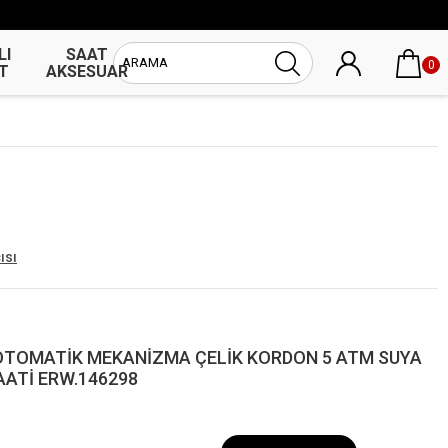
LI
SAAT
UNİSEX
0
T
AKSESUAR
SAAT
ısı
OTOMATİK MEKANİZMA ÇELİK KORDON 5 ATM SUYA
AATİ ERW.146298