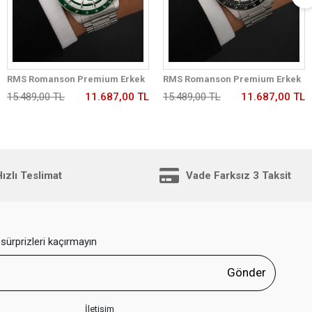
RMS Romanson Premium Erkek
RMS Romanson Premium Erkek
Kol Saati Çelik Kordon 5 ATM Su
Kol Saati Çelik Kordon 5 ATM Su
15.489,00 TL
11.687,00 TL
15.489,00 TL
11.687,00 TL
Geçirmez Kronometreli Kadran
Geçirmez Kronometreli Kadran
AG2198.180
AG2198.12
ızlı Teslimat
Vade Farksız 3 Taksit
sürprizleri kaçırmayın
Gönder
İletişim