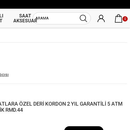
LI
SAAT
UNİSEX
0
T
AKSESUAR
SAAT
ıcısı
TLARA ÖZEL DERİ KORDON 2 YIL GARANTİLİ 5 ATM
İK RMD.44