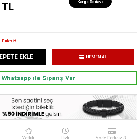
Kargo Bedava
 TL
 Taksit
EPETE EKLE
HEMEN AL
Whatsapp ile Sipariş Ver
Yetkili
Hızlı
Vade Farksız 3