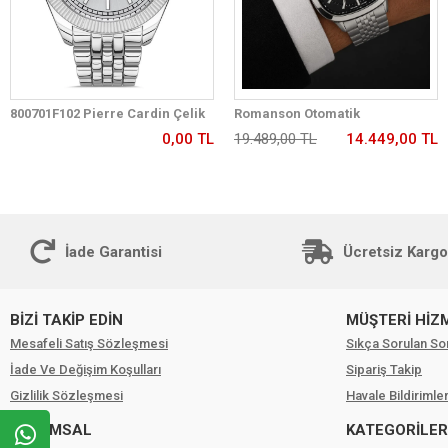
800701F102 Pierre Cardin Çelik
Romanson Otomatik
Kordon Erkek Kol Saati 30 Mt Su
Mekanizmalı Premium Erkek
0,00 TL
19.489,00 TL
14.449,00 TL
Gecirmez
Kol Saati 5 ATM Suya Dayanıklı 2
Yıl Garantili RM2233.12
İade Garantisi
Ücretsiz Kargo
BİZİ TAKİP EDİN
MÜŞTERİ HİZ
Mesafeli Satış Sözleşmesi
Sıkça Sorulan So
İade Ve Değişim Koşulları
Sipariş Takip
Gizlilik Sözleşmesi
Havale Bildirimler
KURUMSAL
KATEGORİLER