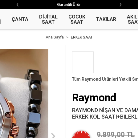
‹
›
‹
›
Garantili Ürün
Garantili Ürün
DİJİTAL
ÇOCUK
AKIL
ÇANTA
TAKILAR
İ
SAAT
SAAT
SAA
Ana Sayfa
ERKEK SAAT
Tüm Raymond Ürünleri Yetkili Sat
Raymond
RAYMOND NİŞAN VE DAMA
ERKEK KOL SAATİ+BİLEKL
9.899,00 TL