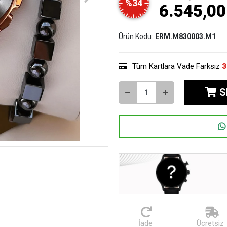
%34
6.545,00
Ürün Kodu:
ERM.M830003.M1
Tüm Kartlara Vade Farksız
3
S
İade
Ücretsiz