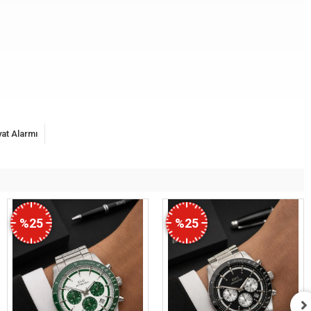
yat Alarmı
%25
%25