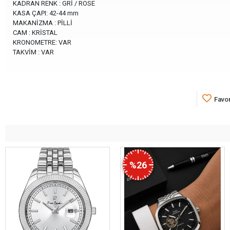
KADRAN RENK : GRİ / ROSE
KASA ÇAPI: 42-44 mm
MAKANİZMA : PİLLİ
CAM : KRİSTAL
KRONOMETRE: VAR
TAKVİM : VAR
Favor
%26