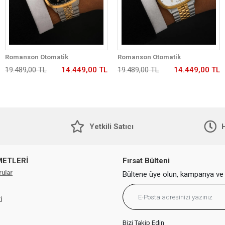
Romanson Otomatik
Romanson Otomatik
Mekanizmalı Premium Erkek
Mekanizmalı Premium Erkek
19.489,00 TL
14.449,00 TL
19.489,00 TL
14.449,00 TL
Kol Saati 5 ATM Suya Dayanıklı 2
Kol Saati 5 ATM Suya Dayanıklı 2
Yıl Garantili RM2233.99
Yıl Garantili RM2233.42
Yetkili Satıcı
H
METLERİ
Fırsat Bülteni
rular
Bültene üye olun, kampanya ve 
i
Bizi Takip Edin