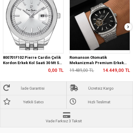
800701F102 Pierre Cardin Çelik
Romanson Otomatik
Kordon Erkek Kol Saati 30 Mt Su
Mekanizmalı Premium Erkek
Gecirmez
Kol Saati 5 ATM Suya Dayanıklı 2
0,00 TL
19.489,00 TL
14.449,00 TL
Yıl Garantili RM2233.12
İade Garantisi
Ücretsiz Kargo
Yetkili Satıcı
Hızlı Teslimat
Vade Farksız 3 Taksit