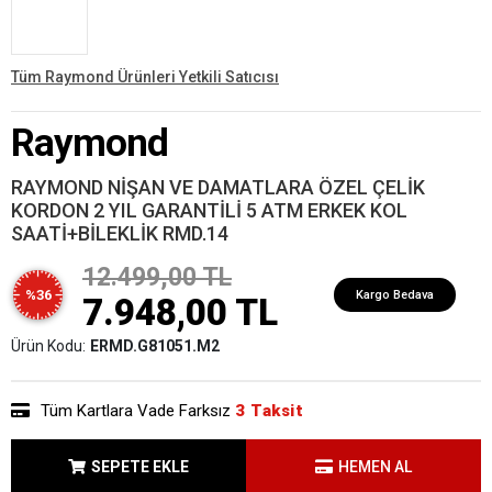
Tüm Raymond Ürünleri Yetkili Satıcısı
Raymond
RAYMOND NİŞAN VE DAMATLARA ÖZEL ÇELİK
KORDON 2 YIL GARANTİLİ 5 ATM ERKEK KOL
SAATİ+BİLEKLİK RMD.14
12.499,00 TL
%36
Kargo Bedava
7.948,00 TL
Ürün Kodu:
ERMD.G81051.M2
Tüm Kartlara Vade Farksız
3 Taksit
SEPETE EKLE
HEMEN AL