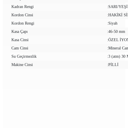
Kadran Rengi
:SARI/YEŞ
Kordon Cinsi
:HAKİKİ S
Kordon Rengi
:Siyah
Kasa Çapı
:46-50 mm
Kasa Cinsi
:ÖZEL İY
Cam Cinsi
:Mineral Ca
Su Geçirmezlik
:3 (atm) 3
Makine Cinsi
:PİLLİ