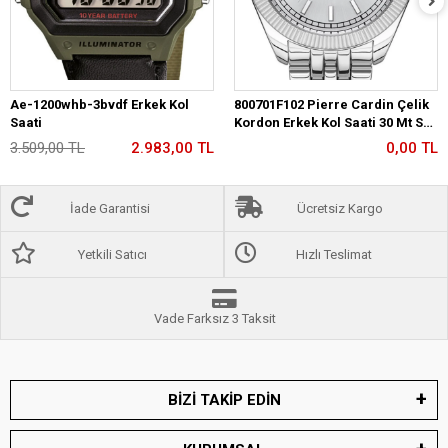
Ae-1200whb-3bvdf Erkek Kol
800701F102 Pierre Cardin Çelik
Saati
Kordon Erkek Kol Saati 30 Mt Su
Gecirmez
3.509,00 TL
2.983,00 TL
0,00 TL
İade Garantisi
Ücretsiz Kargo
Yetkili Satıcı
Hızlı Teslimat
Vade Farksız 3 Taksit
BİZİ TAKİP EDİN