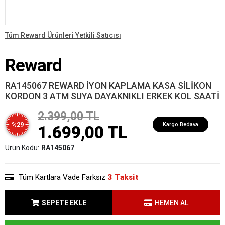
Tüm Reward Ürünleri Yetkili Satıcısı
Reward
RA145067 REWARD İYON KAPLAMA KASA SİLİKON
KORDON 3 ATM SUYA DAYAKNIKLI ERKEK KOL SAATİ
2.399,00 TL
%29
Kargo Bedava
1.699,00 TL
Ürün Kodu:
RA145067
Tüm Kartlara Vade Farksız
3 Taksit
SEPETE EKLE
HEMEN AL