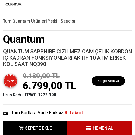
Tüm Quantum Ürünleri Yetkili Satıcısı
Quantum
QUANTUM SAPPHİRE CİZİLMEZ CAM ÇELİK KORDON
İÇ KADRAN FONKSİYONLARI AKTİF 10 ATM ERKEK
KOL SAAT NQ390
9.189,00 TL
%26
Kargo Bedava
6.799,00 TL
Ürün Kodu:
EPWG.1223.390
Tüm Kartlara Vade Farksız
3 Taksit
SEPETE EKLE
HEMEN AL