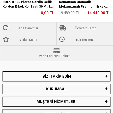
800701F102 Pierre Cardin Çelik
Romanson Otomatik
Kordon Erkek Kol Saati 30 Mt Su
Mekanizmalı Premium Erkek
Gecirmez
Kol Saati 5 ATM Suya Dayanıklı 2
0,00 TL
19.489,00 TL
14.449,00 TL
Yıl Garantili RM2233.12
İade Garantisi
Ücretsiz Kargo
Yetkili Satıcı
Hızlı Teslimat
Vade Farksız 3 Taksit
BİZİ TAKİP EDİN
KURUMSAL
MÜŞTERİ HİZMETLERİ