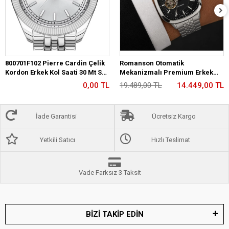
800701F102 Pierre Cardin Çelik
Romanson Otomatik
Kordon Erkek Kol Saati 30 Mt Su
Mekanizmalı Premium Erkek
Gecirmez
Kol Saati 5 ATM Suya Dayanıklı 2
0,00 TL
19.489,00 TL
14.449,00 TL
Yıl Garantili RM2233.12
İade Garantisi
Ücretsiz Kargo
Yetkili Satıcı
Hızlı Teslimat
Vade Farksız 3 Taksit
BİZİ TAKİP EDİN