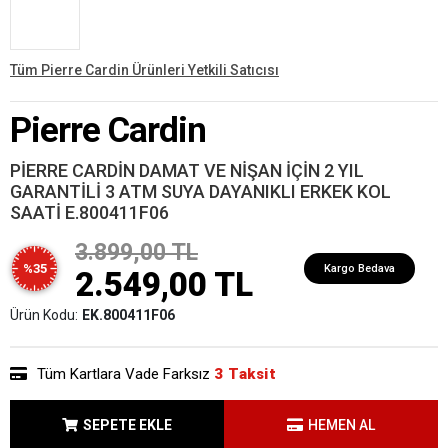
Tüm Pierre Cardin Ürünleri Yetkili Satıcısı
Pierre Cardin
PİERRE CARDİN DAMAT VE NİŞAN İÇİN 2 YIL
GARANTİLİ 3 ATM SUYA DAYANIKLI ERKEK KOL
SAATİ E.800411F06
3.899,00 TL
%35
Kargo Bedava
2.549,00 TL
Ürün Kodu:
EK.800411F06
Tüm Kartlara Vade Farksız
3 Taksit
SEPETE EKLE
HEMEN AL