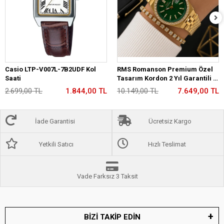
Casio LTP-V007L-7B2UDF Kol
RMS Romanson Premium Özel
Saati
Tasarım Kordon 2 Yıl Garantili 5
Atm Kadın Kol Saati+Bileklik
2.699,00 TL
1.844,00 TL
10.149,00 TL
7.649,00 TL
A2175.29
İade Garantisi
Ücretsiz Kargo
Yetkili Satıcı
Hızlı Teslimat
Vade Farksız 3 Taksit
BİZİ TAKİP EDİN