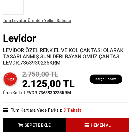
Tüm Levidor Ürünleri Yetkili Satıcısı
Levidor
LEVİDOR ÖZEL RENK EL VE KOL ÇANTASI OLARAK
TASARLANMIŞ SUNİ DERİ BAYAN OMUZ ÇANTASI
LEVDR.7363930235KRM
2.750,00 TL
%23
Kargo Bedava
2.125,00 TL
Ürün Kodu:
LEVDR.7363930235KRM
Tüm Kartlara Vade Farksız
3 Taksit
SEPETE EKLE
HEMEN AL