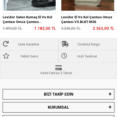
Levidor Saten Kumaş El Ve Kol
Levidor El Ve Kol Çantası Omuz
Çantası Omuz Çantası
Çantası VS.BLKT.0536
VS.BLKT.0587
1.499,00 TL
1.182,00 TL
3.336,00 TL
2.363,00 TL
İade Garantisi
Ücretsiz Kargo
Yetkili Satıcı
Hızlı Teslimat
Vade Farksız 3 Taksit
BİZİ TAKİP EDİN
KURUMSAL