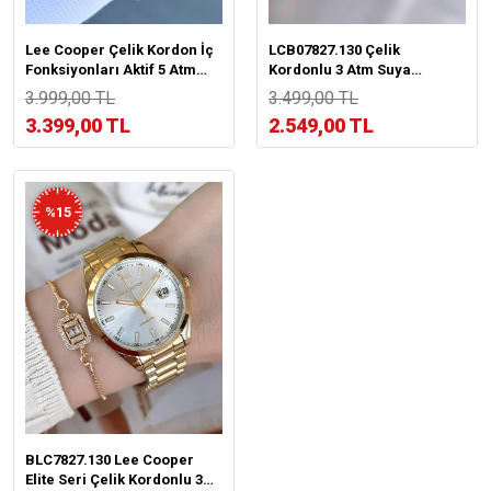
Lee Cooper Çelik Kordon İç
LCB07827.130 Çelik
Fonksiyonları Aktif 5 Atm
Kordonlu 3 Atm Suya
Suya Dayanıklı Erkek Kol
Dayanıklı Elite Model Özel
3.999,00 TL
3.499,00 TL
Saati ELC07835.390
Seri Kadın Kol Saati+Bileklik
3.399,00 TL
2.549,00 TL
%15
BLC7827.130 Lee Cooper
Elite Seri Çelik Kordonlu 3