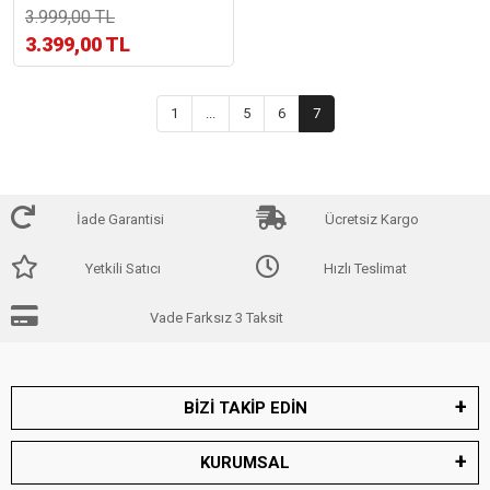
Atm Suya Dayanıklı Kadın
3.999,00 TL
Kol Saati+Bileklik
3.399,00 TL
1
...
5
6
7
İade Garantisi
Ücretsiz Kargo
Yetkili Satıcı
Hızlı Teslimat
Vade Farksız 3 Taksit
BİZİ TAKİP EDİN
KURUMSAL