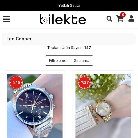
Garantili Ürün
0
Lee Cooper
Toplam Ürün Sayısı :
147
Filtreleme
Sıralama
%15
%27