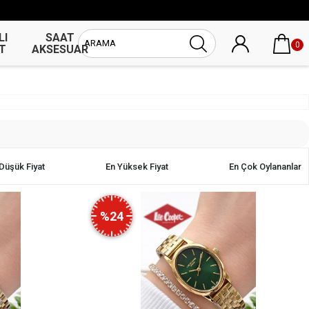
LI
SAAT
UNİSEX
0
T
AKSESUAR
SAAT
Düşük Fiyat
En Yüksek Fiyat
En Çok Oylananlar
%24