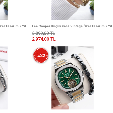
el Tasarım 2 Yıl
Lee Cooper Küçük Kasa Vintage Özel Tasarım 2 Yıl
leklik 08319.220S
Garantili 3 Atm Kadın Kol Saati+Bileklik 08319.170S
3.899,00 TL
2.974,00 TL
%22