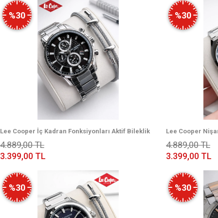
%30
%30
Lee Cooper İç Kadran Fonksiyonları Aktif Bileklik
Lee Cooper Nişan
Hediyeli 2 Yıl Garantili Erkek Kol Saati E8330.350
Hediyeli 2 Yıl Gar
4.889,00 TL
4.889,00 TL
ELC.08271.360
3.399,00 TL
3.399,00 TL
%30
%30