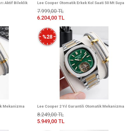
 Aktif Bileklik
Lee Cooper Otomatik Erkek Kol Saati 50 Mt Suya
Saati E8263.350
Dayanıklı Çelik Kordon Bileklik Hediyeli
7.999,00 TL
VS.BLKT.0900
6.204,00 TL
%28
tik Mekanizma
Lee Cooper 2 Yıl Garantili Otomatik Mekanizma
ek Kol Saati
İtalyan Bileklik Hediyeli 5 Atm Erkek Kol Saati
8.249,00 TL
LC.270
5.949,00 TL