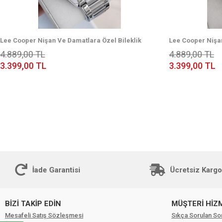
Lee Cooper Nişan Ve Damatlara Özel Bileklik
Lee Cooper Nişan
Hediyeli 2 Yıl Garantili Erkek Kol Saati
Hediyeli 2 Yıl Gar
4.889,00 TL
4.889,00 TL
ELC.08231.350
ELC.08231.330
3.399,00 TL
3.399,00 TL
İade Garantisi
Ücretsiz Kargo
BİZİ TAKİP EDİN
MÜŞTERİ HİZ
Mesafeli Satış Sözleşmesi
Sıkça Sorulan So