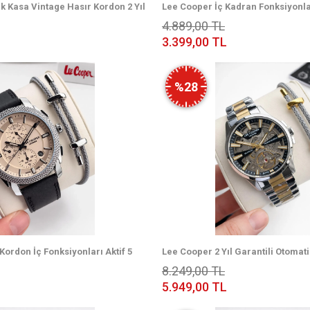
 Kasa Vintage Hasır Kordon 2 Yıl
Lee Cooper İç Kadran Fonksiyonları
adın Kol Saati+Bileklik 08292.170
Hediyeli 2 Yıl Garantili Erkek Kol 
4.889,00 TL
3.399,00 TL
%28
Kordon İç Fonksiyonları Aktif 5
Lee Cooper 2 Yıl Garantili Otoma
lı Erkek Kol Saati ELC.08331.331
İtalyan Bileklik Hediyeli 5 Atm Erk
8.249,00 TL
LC.250
5.949,00 TL