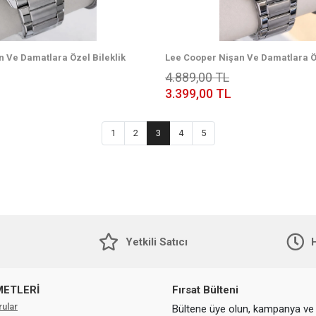
 Ve Damatlara Özel Bileklik
Lee Cooper Nişan Ve Damatlara Öz
antili Erkek Kol Saati
Hediyeli 2 Yıl Garantili Erkek Kol S
4.889,00 TL
ELC.08231.390
3.399,00 TL
1
2
3
4
5
Yetkili Satıcı
H
METLERİ
Fırsat Bülteni
rular
Bültene üye olun, kampanya ve 