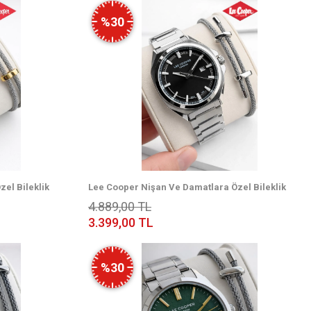
%30
el Bileklik
Lee Cooper Nişan Ve Damatlara Özel Bileklik
aati
Hediyeli 2 Yıl Garantili Erkek Kol Saati
4.889,00 TL
ELC.08271.350
3.399,00 TL
%30