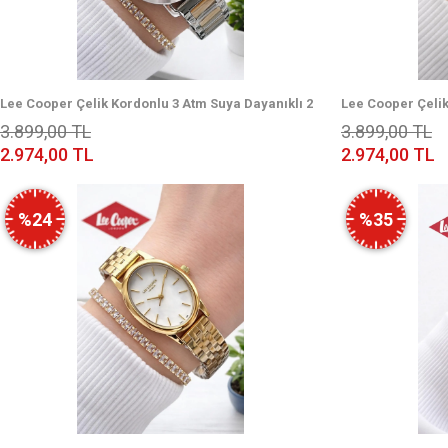
Lee Cooper Çelik Kordonlu 3 Atm Suya Dayanıklı 2
Lee Cooper Çelik
Yıl Garantili Kadın Kol Saati BFF.08037.330
Yıl Garantili Kad
3.899,00 TL
3.899,00 TL
2.974,00 TL
2.974,00 TL
%24
%35