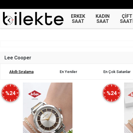
ERKEK
KADIN
ÇİFT
SAAT
SAAT
SAAT
Lee Cooper
Akıllı Sıralama
En Yeniler
En Çok Satanlar
%24
%24