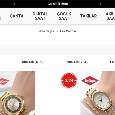
‹
›
‹
›
Garantili Ürün
Garantili Ürün
DİJİTAL
ÇOCUK
AKIL
ÇANTA
TAKILAR
İ
SAAT
SAAT
SAA
Ana Sayfa
Lee Cooper
Ürün Adı (A-Z)
Ürün Adı (Z-A)
En 
%24