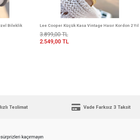
el Bileklik
Lee Cooper Küçük Kasa Vintage Hasır Kordon 2 Yıl
aati
Garantili 3 Atm Kadın Kol Saati+Bileklik 082207.170
3.899,00 TL
2.549,00 TL
ızlı Teslimat
Vade Farksız 3 Taksit
sürprizleri kaçırmayın