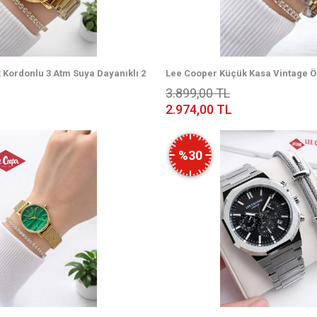
 Kordonlu 3 Atm Suya Dayanıklı 2
Lee Cooper Küçük Kasa Vintage Öz
ın Kol Saati BFF.08037.130
Garantili 3 Atm Kadın Kol Saati+Bi
3.899,00 TL
2.974,00 TL
%30