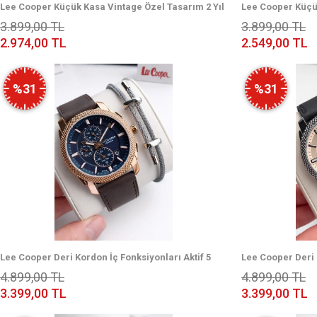
Lee Cooper Küçük Kasa Vintage Özel Tasarım 2 Yıl
Lee Cooper Küçük
Garantili 3 Atm Kadın Kol Saati+Bileklik 08319.120S
Garantili 3 Atm K
3.899,00 TL
3.899,00 TL
2.974,00 TL
2.549,00 TL
%31
%31
Lee Cooper Deri Kordon İç Fonksiyonları Aktif 5
Lee Cooper Deri 
Atm Suya Dayanıklı Erkek Kol Saati ELC.08331.492
Atm Suya Dayanık
4.899,00 TL
4.899,00 TL
3.399,00 TL
3.399,00 TL