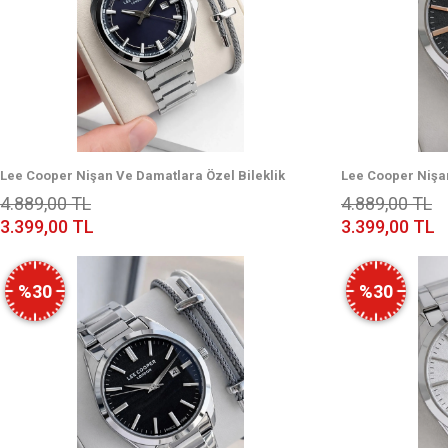
Lee Cooper Nişan Ve Damatlara Özel Bileklik
Lee Cooper Nişan
Hediyeli 2 Yıl Garantili Erkek Kol Saati
Hediyeli 2 Yıl Gar
4.889,00 TL
4.889,00 TL
ELC.08271.390
ELC.08231.350
3.399,00 TL
3.399,00 TL
%30
%30