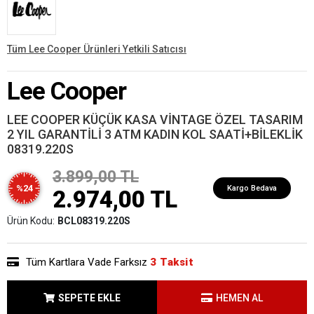
Tüm Lee Cooper Ürünleri Yetkili Satıcısı
Lee Cooper
LEE COOPER KÜÇÜK KASA VİNTAGE ÖZEL TASARIM
2 YIL GARANTİLİ 3 ATM KADIN KOL SAATİ+BİLEKLİK
08319.220S
3.899,00 TL
%24
Kargo Bedava
2.974,00 TL
Ürün Kodu:
BCL08319.220S
Tüm Kartlara Vade Farksız
3 Taksit
SEPETE EKLE
HEMEN AL