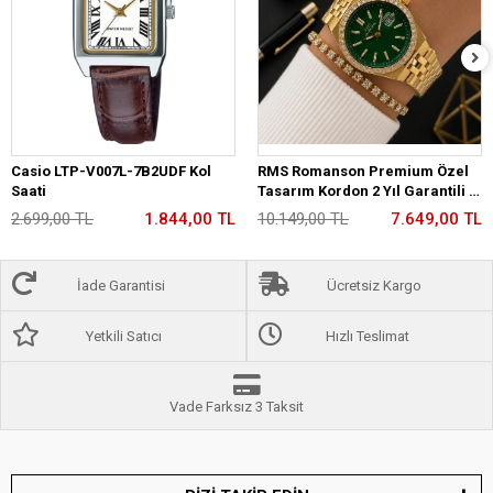
Casio LTP-V007L-7B2UDF Kol
RMS Romanson Premium Özel
Saati
Tasarım Kordon 2 Yıl Garantili 5
Atm Kadın Kol Saati+Bileklik
2.699,00 TL
1.844,00 TL
10.149,00 TL
7.649,00 TL
A2175.29
İade Garantisi
Ücretsiz Kargo
Yetkili Satıcı
Hızlı Teslimat
Vade Farksız 3 Taksit