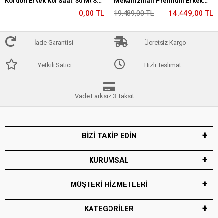
Kordon Erkek Kol Saati 30 Mt Su
Mekanizmalı Premium Erkek
Gecirmez
Kol Saati 5 ATM Suya Dayanıklı 2
0,00 TL
19.489,00 TL
14.449,00 TL
Yıl Garantili RM2233.12
İade Garantisi
Ücretsiz Kargo
Yetkili Satıcı
Hızlı Teslimat
Vade Farksız 3 Taksit
BİZİ TAKİP EDİN
KURUMSAL
MÜŞTERİ HİZMETLERİ
KATEGORİLER