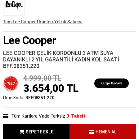
Tüm Lee Cooper Ürünleri Yetkili Satıcısı
Lee Cooper
LEE COOPER ÇELİK KORDONLU 3 ATM SUYA
DAYANIKLI 2 YIL GARANTİLİ KADIN KOL SAATİ
BFF.08351.220
4.999,00 TL
%27
Kargo Bedava
3.654,00 TL
Ürün Kodu:
BFF08351.220
Tüm Kartlara Vade Farksız
3 Taksit
SEPETE EKLE
HEMEN AL