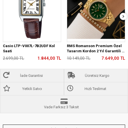
Casio LTP-V007L-7B2UDF Kol
RMS Romanson Premium Özel
Saati
Tasarım Kordon 2 Yıl Garantili 5
Atm Kadın Kol Saati+Bileklik
2.699,00 TL
1.844,00 TL
10.149,00 TL
7.649,00 TL
A2175.29
İade Garantisi
Ücretsiz Kargo
Yetkili Satıcı
Hızlı Teslimat
Vade Farksız 3 Taksit