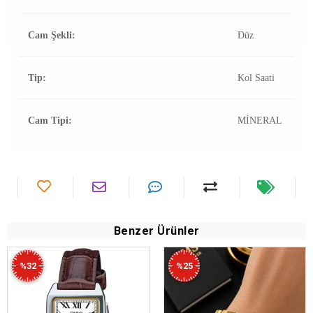
Cam Şekli:
Düz
Tip:
Kol Saati
Cam Tipi:
MİNERAL
Benzer Ürünler
%32
%25