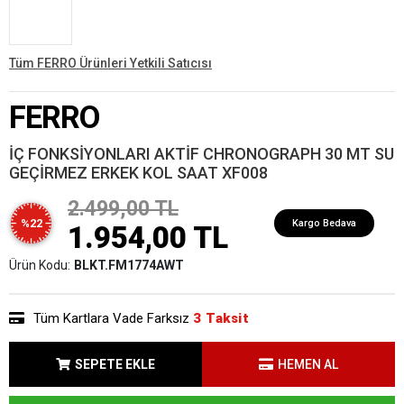
Tüm FERRO Ürünleri Yetkili Satıcısı
FERRO
İÇ FONKSİYONLARI AKTİF CHRONOGRAPH 30 MT SU
GEÇİRMEZ ERKEK KOL SAAT XF008
2.499,00 TL
%22
Kargo Bedava
1.954,00 TL
Ürün Kodu:
BLKT.FM1774AWT
Tüm Kartlara Vade Farksız
3 Taksit
SEPETE EKLE
HEMEN AL