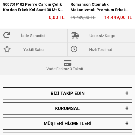
800701F102 Pierre Cardin Çelik
Romanson Otomatik
Kordon Erkek Kol Saati 30 Mt Su
Mekanizmalı Premium Erkek
Gecirmez
Kol Saati 5 ATM Suya Dayanıklı 2
0,00 TL
19.489,00 TL
14.449,00 TL
Yıl Garantili RM2233.12
İade Garantisi
Ücretsiz Kargo
Yetkili Satıcı
Hızlı Teslimat
Vade Farksız 3 Taksit
BİZİ TAKİP EDİN
KURUMSAL
MÜŞTERİ HİZMETLERİ