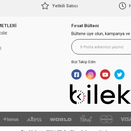
Yetkili Satıcı
H
METLERİ
Fırsat Bülteni
rular
Bültene üye olun, kampanya ve 
i
Bizi Takip Edin