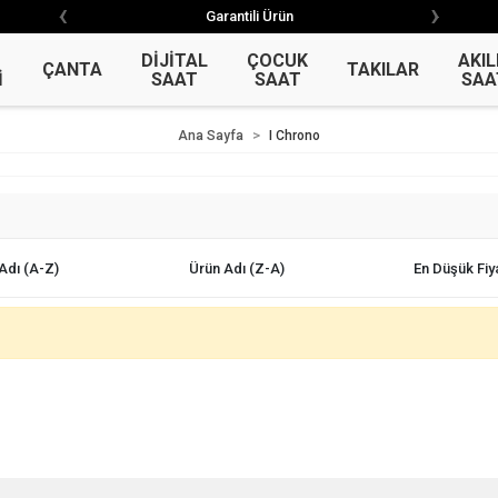
‹
›
‹
›
Garantili Ürün
Garantili Ürün
DİJİTAL
ÇOCUK
AKIL
ÇANTA
TAKILAR
İ
SAAT
SAAT
SAA
Ana Sayfa
I Chrono
Adı (A-Z)
Ürün Adı (Z-A)
En Düşük Fiy