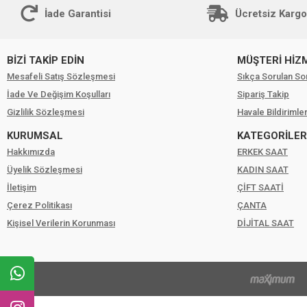
İade Garantisi
Ücretsiz Kargo
BİZİ TAKİP EDİN
MÜŞTERİ HİZ
Mesafeli Satış Sözleşmesi
Sıkça Sorulan So
İade Ve Değişim Koşulları
Sipariş Takip
Gizlilik Sözleşmesi
Havale Bildirimler
KURUMSAL
KATEGORİLER
Hakkımızda
ERKEK SAAT
Üyelik Sözleşmesi
KADIN SAAT
İletişim
ÇİFT SAATİ
Çerez Politikası
ÇANTA
Kişisel Verilerin Korunması
DİJİTAL SAAT