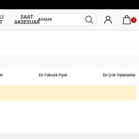
LI
SAAT
UNİSEX
0
T
AKSESUAR
SAAT
at
En Yüksek Fiyat
En Çok Oylananlar