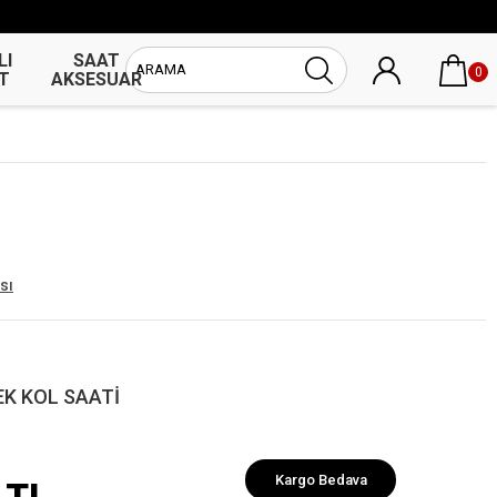
LI
SAAT
UNİSEX
0
T
AKSESUAR
SAAT
sı
K KOL SAATİ
Kargo Bedava