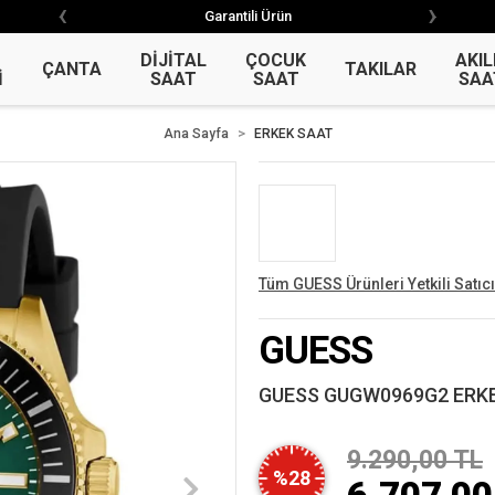
‹
›
‹
›
Garantili Ürün
Garantili Ürün
DİJİTAL
ÇOCUK
AKIL
ÇANTA
TAKILAR
İ
SAAT
SAAT
SAA
Ana Sayfa
ERKEK SAAT
Tüm GUESS Ürünleri Yetkili Satıcı
GUESS
GUESS GUGW0969G2 ERKE
9.290,00 TL
%28