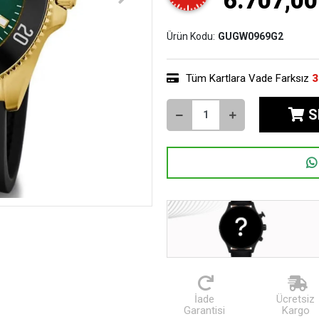
6.707,00
Ürün Kodu:
GUGW0969G2
Tüm Kartlara Vade Farksız
3
S
İade
Ücretsiz
Garantisi
Kargo