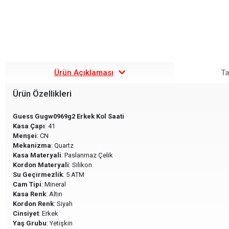
Ürün Açıklaması
Ta
Ürün Özellikleri
Guess Gugw0969g2 Erkek Kol Saati
Kasa Çapı
: 41
Menşei
: CN
Mekanizma
: Quartz
Kasa Materyali
: Paslanmaz Çelik
Kordon Materyali
: Silikon
Su Geçirmezlik
: 5 ATM
Cam Tipi
: Mineral
Kasa Renk
: Altın
Kordon Renk
: Siyah
Cinsiyet
: Erkek
Yaş Grubu
: Yetişkin