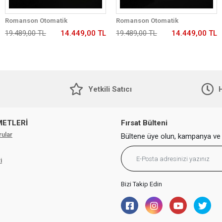
Romanson Otomatik
Romanson Otomatik
Mekanizmalı Premium Erkek
Mekanizmalı Premium Erkek
19.489,00 TL
14.449,00 TL
19.489,00 TL
14.449,00 TL
Kol Saati 5 ATM Suya Dayanıklı 2
Kol Saati 5 ATM Suya Dayanıklı 2
Yıl Garantili RM2233.99
Yıl Garantili RM2233.42
Yetkili Satıcı
H
METLERİ
Fırsat Bülteni
rular
Bültene üye olun, kampanya ve 
i
Bizi Takip Edin