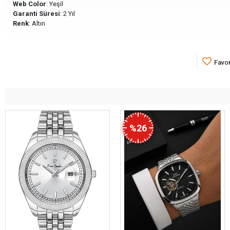
Web Color
: Yeşil
Garanti Süresi
: 2 Yıl
Renk
: Altın
Favor
%26