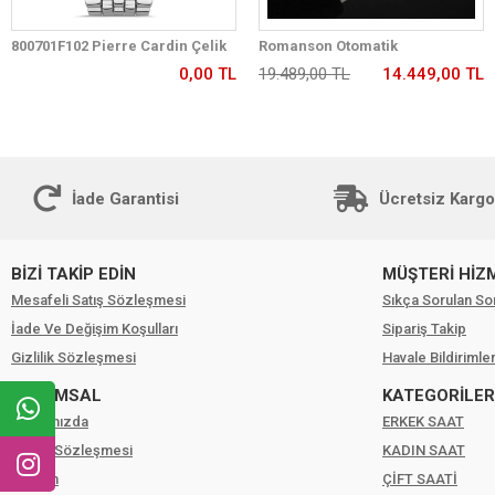
800701F102 Pierre Cardin Çelik
Romanson Otomatik
Kordon Erkek Kol Saati 30 Mt Su
Mekanizmalı Premium Erkek
0,00 TL
19.489,00 TL
14.449,00 TL
Gecirmez
Kol Saati 5 ATM Suya Dayanıklı 2
Yıl Garantili RM2233.12
İade Garantisi
Ücretsiz Kargo
BİZİ TAKİP EDİN
MÜŞTERİ HİZ
Mesafeli Satış Sözleşmesi
Sıkça Sorulan So
İade Ve Değişim Koşulları
Sipariş Takip
Gizlilik Sözleşmesi
Havale Bildirimler
KURUMSAL
KATEGORİLER
Hakkımızda
ERKEK SAAT
Üyelik Sözleşmesi
KADIN SAAT
İletişim
ÇİFT SAATİ