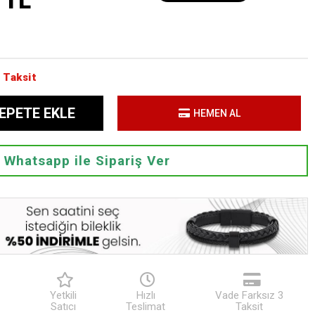
 TL
 Taksit
EPETE EKLE
HEMEN AL
Whatsapp ile Sipariş Ver
Yetkili
Hızlı
Vade Farksız 3
Satıcı
Teslimat
Taksit