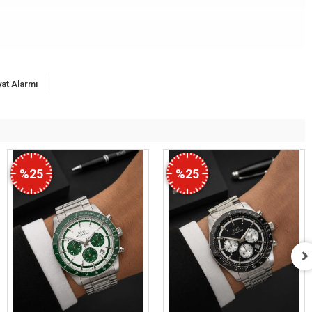
yat Alarmı
%25
%25