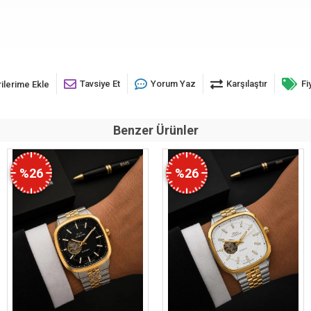
Tavsiye Et
Yorum Yaz
Karşılaştır
Fi
ilerime Ekle
Benzer Ürünler
%26
%26