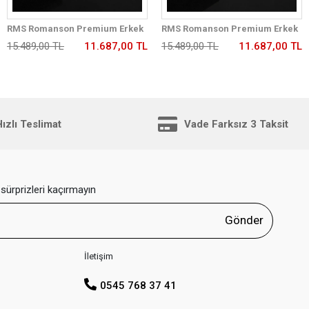
RMS Romanson Premium Erkek
RMS Romanson Premium Erkek
Kol Saati Çelik Kordon 5 ATM Su
Kol Saati Çelik Kordon 5 ATM Su
15.489,00 TL
11.687,00 TL
15.489,00 TL
11.687,00 TL
Geçirmez Kronometreli Kadran
Geçirmez Kronometreli Kadran
AG2198.180
AG2198.12
ızlı Teslimat
Vade Farksız 3 Taksit
sürprizleri kaçırmayın
Gönder
İletişim
0545 768 37 41